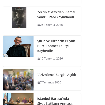
Zerrin Oktay’dan ‘Cemal
Sami’ Kitabı Yayımlandı
25 Temmuz 2026
Şiirin ve Direncin Büyük
Burcu Ahmet Telli’yi
Kaybettik!
10 Temmuz 2026
“Aziznâme” Sergisi Açıldı
7 Temmuz 2026
İstanbul Barosu’nda
Sivas Katliamı Anması: