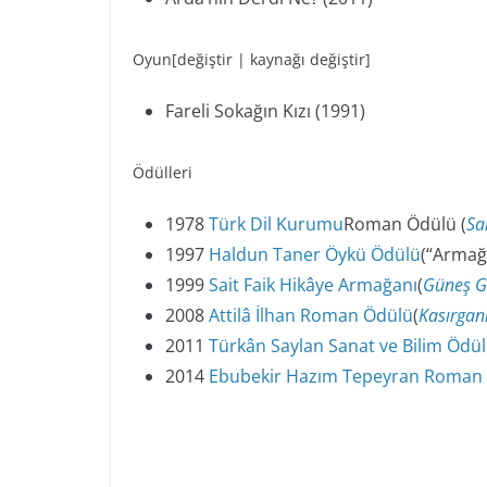
Oyun[değiştir | kaynağı değiştir]
Fareli Sokağın Kızı (1991)
Ödülleri
1978
Türk Dil Kurumu
Roman Ödülü (
Sa
1997
Haldun Taner Öykü Ödülü
(“Armağ
1999
Sait Faik Hikâye Armağanı
(
Güneş G
2008
Attilâ İlhan Roman Ödülü
(
Kasırgan
2011
Türkân Saylan Sanat ve Bilim Ödül
2014
Ebubekir Hazım Tepeyran Roman