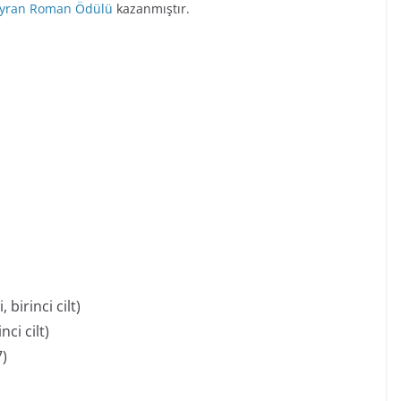
eyran Roman Ödülü
kazanmıştır.
birinci cilt)
nci cilt)
7)