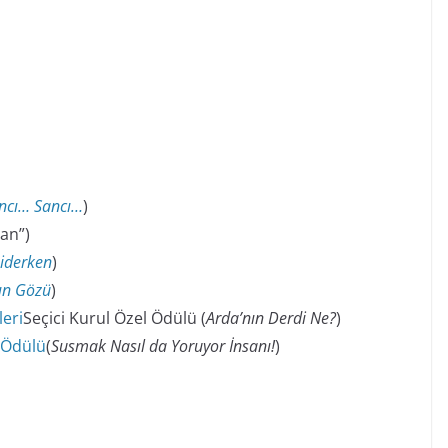
ncı… Sancı…
)
an”)
iderken
)
ın Gözü
)
leri
Seçici Kurul Özel Ödülü (
Arda’nın Derdi Ne?
)
 Ödülü
(
Susmak Nasıl da Yoruyor İnsanı!
)