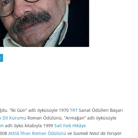
R
ğdu. “İki Gün” adlı öyküsüyle 1970
TRT
Sanat Ödülleri Başarı
k Dil Kurumu
Roman Ödülünü, “Armağan” adlı öyküsüyle
en
adlı öykü kitabıyla 1999
Sait Faik Hikâye
2008
Attilâ İlhan Roman Ödülünü
ve
Susmak Nasıl da Yoruyor