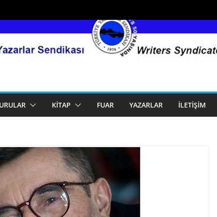
URULAR
KITAP
FUAR
YAZARLAR
İLETIŞIM