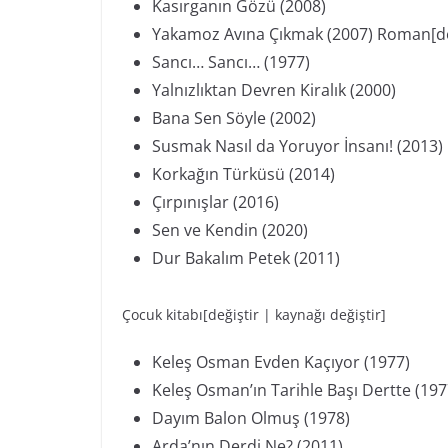
Kasırganın Gözü (2008)
Yakamoz Avına Çıkmak (2007) Roman[deği
Sancı… Sancı… (1977)
Yalnızlıktan Devren Kiralık (2000)
Bana Sen Söyle (2002)
Susmak Nasıl da Yoruyor İnsanı! (2013)
Korkağın Türküsü (2014)
Çırpınışlar (2016)
Sen ve Kendin (2020)
Dur Bakalım Petek (2011)
Çocuk kitabı[değiştir | kaynağı değiştir]
Keleş Osman Evden Kaçıyor (1977)
Keleş Osman’ın Tarihle Başı Dertte (197
Dayım Balon Olmuş (1978)
Arda’nın Derdi Ne? (2011)