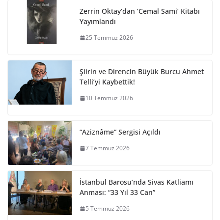
Zerrin Oktay’dan ‘Cemal Sami’ Kitabı
Yayımlandı
25 Temmuz 2026
Şiirin ve Direncin Büyük Burcu Ahmet
Telli’yi Kaybettik!
10 Temmuz 2026
“Aziznâme” Sergisi Açıldı
7 Temmuz 2026
İstanbul Barosu’nda Sivas Katliamı
Anması: “33 Yıl 33 Can”
5 Temmuz 2026