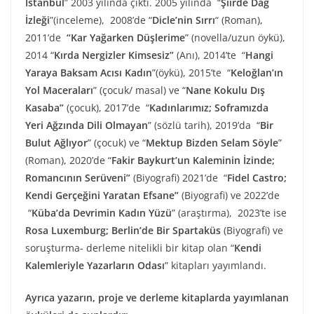
İstanbul
” 2003 yılında çıktı. 2005 yılında “
Şiirde Dağ
İzleği
”(inceleme), 2008’de “
Dicle’nin Sırrı
“ (Roman),
2011’de
“Kar Yağarken Düşlerime
” (novella/uzun öykü),
2014 “
Kırda Nergizler Kimsesiz”
(Anı), 2014’te “
Hangi
Yaraya Baksam Acısı Kadın
”(öykü), 2015’te “
Keloğlan’ın
Yol Maceraları
” (çocuk/ masal) ve “
Nane Kokulu Dış
Kasaba”
(çocuk), 2017’de “
Kadınlarımız; Soframızda
Yeri Ağzında Dili Olmayan
” (sözlü tarih), 2019’da “
Bir
Bulut Ağlıyor
” (çocuk) ve “
Mektup Bizden Selam Söyle
”
(Roman), 2020’de “
Fakir Baykurt’un Kaleminin İzinde;
Romancının Serüveni”
(Biyografi) 2021’de “
Fidel Castro;
Kendi Gerçeğini Yaratan Efsane”
(Biyografi) ve 2022’de
“
Küba’da Devrimin Kadın Yüzü
” (araştırma), 2023’te ise
Rosa Luxemburg; Berlin’de Bir Spartaküs
(Biyografi) ve
soruşturma- derleme nitelikli bir kitap olan “
Kendi
Kalemleriyle Yazarların Odası
” kitapları yayımlandı.
Ayrıca yazarın, proje ve derleme kitaplarda yayımlanan