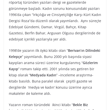
röportaj türünden yazıları dergi ve gazetelerde
görünmeye başladı. Kadın sorunu konusundaki yazıları
1996’da çıkan “Irkçılığa ve Cinsiyetçiliğe Karşı Kürt Kadın
Dergisi Roza”da düzenli olarak yayımlandı. Aynı süreçte
Edebiyat Gündemi, Damar, Virgül, Bahçe, Kitap
Gazetesi, Berfin Bahar, Arguvan Olgusu dergilerinde de
edebiyat içerikli yazılarıyla yer aldı.
1998’de yazarın ilk öykü kitabı olan “
Berivan’ın Dilindeki
Kelepçe
” yayımlandı. Bunu 2000 yılı başında siyasi
kayıpları arama süreci üzerine kurgulanmış “
Gözlerim
Kayıp
” romanı takip etti. 2001 yılında ses getiren bir
kitap olarak “
Medyada Kadın
” –inceleme araştırma-
kitabı basıldı. Buna paralel olarak çeşitli gazete ve
dergilerde ‘medya ve kadın’ konusu üzerine ayrıca
makaleler de kaleme aldı.
Yazarın roman türündeki ikinci kitabı “
Bekle Biz