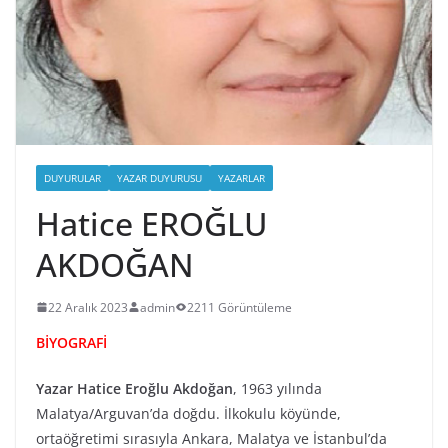
DUYURULAR
YAZAR DUYURUSU
YAZARLAR
Hatice EROĞLU
AKDOĞAN
22 Aralık 2023
admin
2211 Görüntüleme
BİYOGRAFİ
Yazar Hatice Eroğlu Akdoğan
, 1963 yılında
Malatya/Arguvan’da doğdu. İlkokulu köyünde,
ortaöğretimi sırasıyla Ankara, Malatya ve İstanbul’da