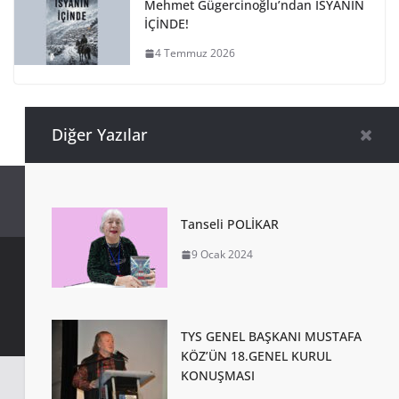
Mehmet Gügercinoğlu’ndan İSYANIN
İÇİNDE!
4 Temmuz 2026
Diğer Yazılar
Tanseli POLİKAR
9 Ocak 2024
Copyright © 2026 Türkiye Yazarlar Sendikası. Tüm Hakları
Saklıdır.
TYS GENEL BAŞKANI MUSTAFA
KÖZ’ÜN 18.GENEL KURUL
KONUŞMASI