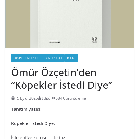
BASIN DUYURUSU
DUYURULAR
KITAP
Ömür Özçetin’den
“Köpekler İstedi Diye”
15 Eylül 2025
Editör
684 Görüntüleme
Tanıtım yazısı:
Köpekler İstedi Diye,
İşte enfiye kutusu. İşte toz.