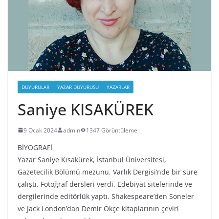
DUYURULAR
YAZAR DUYURUSU
YAZARLAR
Saniye KISAKÜREK
9 Ocak 2024
admin
1347 Görüntüleme
BİYOGRAFİ
Yazar Saniye Kısakürek, İstanbul Üniversitesi,
Gazetecilik Bölümü mezunu. Varlık Dergisi’nde bir süre
çalıştı. Fotoğraf dersleri verdi. Edebiyat sitelerinde ve
dergilerinde editörlük yaptı. Shakespeare’den Soneler
ve Jack London’dan Demir Ökçe kitaplarının çeviri