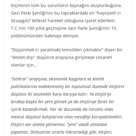
biçiminin tüm bu sorunların kaynağını oluşturduğuna,
Gezi Parkı Şenliği’nin bu topraklardaki en “haysiyetli (=
özsaygılı)” kitlesel hareket olduğuna işaret ederken;
T.C.’nin 100 yıllık geçmişine Gezi Parkı Şenliği’nin 10.
yıldönümünden bakmayı deniyor.
“Düşünmek (= yaratmak) temsilden çıkmaktır” diyen bir
“devlet-dışı” düşünce arayışına girişmeye cesareti
olanlar için…
“İstikrar” arayışına, ekonomik kaygılara ve kimlik
politikalarına endekslenmiş bir toplumsal düzende eleştirel
düşünce iki seçenekle karşı karşıya kalır: Ya eleştiriyi
bırakıp başka bir yere gitmek ya da eleştiriye farklı bir
içerik kazandırmak. Her iki durumda da zorunlu olan,
mevcut düşünce kalıplarına olan mesafeyi koruyabilmektir.
Eleştiri var olanla yetinemez, “yeni” vaadi olmadan
yapamaz. Deleuze’ün ısrarla tekrarladığı gibi, eleştiri,