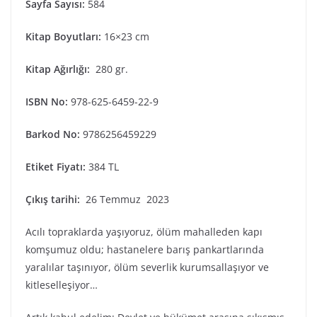
Sayfa Sayısı:
584
Kitap Boyutları:
16×23 cm
Kitap Ağırlığı:
280 gr.
ISBN
No:
978-625-6459-22-9
Barkod No:
9786256459229
Etiket Fiyatı:
384 TL
Çıkış tarihi:
26 Temmuz 2023
Acılı topraklarda yaşıyoruz, ölüm mahalleden kapı
komşumuz oldu; hastanelere barış pankartlarında
yaralılar taşınıyor, ölüm severlik kurumsallaşıyor ve
kitleselleşiyor…