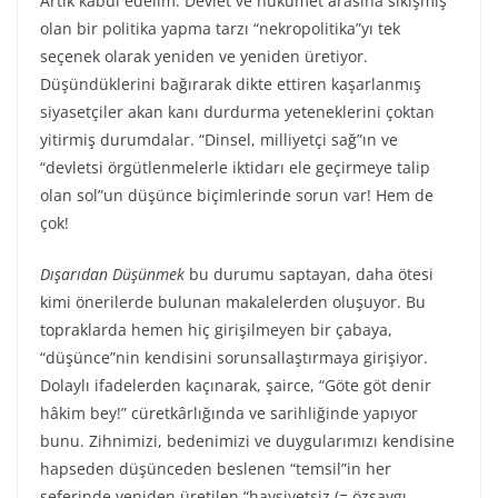
Artık kabul edelim: Devlet ve hükümet arasına sıkışmış
olan bir politika yapma tarzı “nekropolitika”yı tek
seçenek olarak yeniden ve yeniden üretiyor.
Düşündüklerini bağırarak dikte ettiren kaşarlanmış
siyasetçiler akan kanı durdurma yeteneklerini çoktan
yitirmiş durumdalar. “Dinsel, milliyetçi sağ”ın ve
“devletsi örgütlenmelerle iktidarı ele geçirmeye talip
olan sol”un düşünce biçimlerinde sorun var! Hem de
çok!
Dışarıdan Düşünmek
bu durumu saptayan, daha ötesi
kimi önerilerde bulunan makalelerden oluşuyor. Bu
topraklarda hemen hiç girişilmeyen bir çabaya,
“düşünce”nin kendisini sorunsallaştırmaya girişiyor.
Dolaylı ifadelerden kaçınarak, şairce, “Göte göt denir
hâkim bey!” cüretkârlığında ve sarihliğinde yapıyor
bunu. Zihnimizi, bedenimizi ve duygularımızı kendisine
hapseden düşünceden beslenen “temsil”in her
seferinde yeniden üretilen “haysiyetsiz (= özsaygı