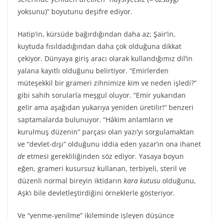
yoksunu)” boyutunu deşifre ediyor.
Hatip’in, kürsüde bağırdığından daha az; Şair’in,
kuytuda fısıldadığından daha çok olduğuna dikkat
çekiyor. Dünyaya giriş aracı olarak kullandığımız dil’in
yalana kayıtlı olduğunu belirtiyor. “Emirlerden
müteşekkil bir grameri zihnimize kim ve neden işledi?”
gibi sahih sorularla meşgul oluyor. “Emir yukarıdan
gelir ama aşağıdan yukarıya yeniden üretilir!” benzeri
saptamalarda bulunuyor. “Hâkim anlamların ve
kurulmuş düzenin” parçası olan yazı’yı sorgulamaktan
ve “devlet-dışı” olduğunu iddia eden yazar’ın ona ihanet
de
etmesi gerekliliğinden söz ediyor. Yasaya boyun
eğen, grameri kusursuz kullanan, terbiyeli, steril ve
düzenli normal bireyin iktidarın
kara kutusu
olduğunu,
Aşk’ı bile devletleştirdiğini örneklerle gösteriyor.
Ve “yenme-yenilme” ikileminde işleyen düşünce