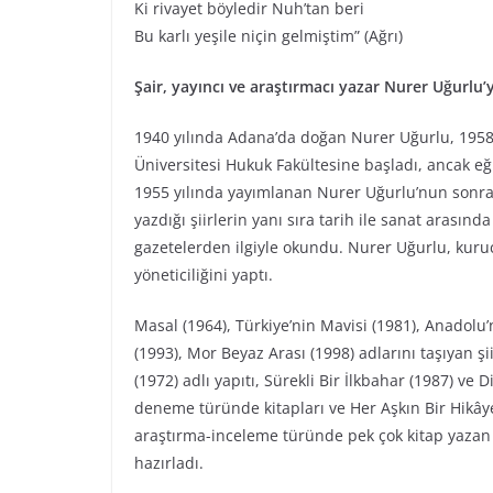
Ki rivayet böyledir Nuh’tan beri
Bu karlı yeşile niçin gelmiştim” (Ağrı)
Şair, yayıncı ve araştırmacı yazar Nurer Uğurlu’
1940 yılında Adana’da doğan Nurer Uğurlu, 1958
Üniversitesi Hukuk Fakültesine başladı, ancak eğ
1955 yılında yayımlanan Nurer Uğurlu’nun sonraki
yazdığı şiirlerin yanı sıra tarih ile sanat arasın
gazetelerden ilgiyle okundu. Nurer Uğurlu, kuru
yöneticiliğini yaptı.
Masal (1964), Türkiye’nin Mavisi (1981), Anadolu
(1993), Mor Beyaz Arası (1998) adlarını taşıyan ş
(1972) adlı yapıtı, Sürekli Bir İlkbahar (1987) ve 
deneme türünde kitapları ve Her Aşkın Bir Hikâyesi
araştırma-inceleme türünde pek çok kitap yazan N
hazırladı.