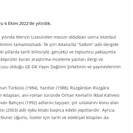
yu 6 Ekim 2022’de yitirdik.
 yılında Mersin Lisesinden mezun olduktan sonra İstanbul
itimini tamamlamadı. İlk şiiri Adana’da “Salkım” adlı dergide
 yıllarda tarih bilinciyle, gerçekçi ve toplumcu yaklaşımla
da köprüler kuran araştırma-inceleme yazıları dergi ve
cusu olduğu GE-DA Yayın Dağıtım Şirketinin ve yayınevlerinin
’nun Türküsü (1984), Yazıtlar (1988), Rüzgârdan Rüzgâra
iir kitapları, anı-roman türünde Orhan Kemal’in İkbal Kahvesi
Divan Bahçesi (1992) adlarını taşıyan, şiir ustalarını konu alan
 (2003) adlı öykü kitabı başlıca edebi yapıtlarıdır. Ayrıca,
urer Uğurlu, liseler için tarih ve edebiyat kitapları da