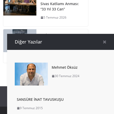
Sivas Katliamı Anması:
“33 Yıl 33 Can”
5 Temmuz 2026
Mehmet
Gügercinoğlu’ndan
Diğer Yazılar
İSYANIN İÇİNDE!
4 Temmuz 2026
Mehmet Öksüz
30 Temmuz 2024
SANSÜRE İNAT TAVUSKUŞU
9 Temmuz 2015