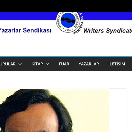
URULAR
KITAP
FUAR
YAZARLAR
İLETIŞIM