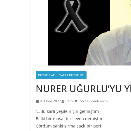
DUYURULAR
YAZAR DUYURUSU
NURER UĞURLU’YU Yİ
10 Ekim 2022
Editör
1557 Görüntüleme
“…Bu karlı yeşile niçin gelmiştim
Belki bir masal bir sevda demiştim
Gördüm sanki sırma saçlı bir peri