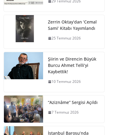
29 Temmuz 2026
Zerrin Oktay’dan ‘Cemal
Sami’ Kitabı Yayımlandı
25 Temmuz 2026
Şiirin ve Direncin Büyük
Burcu Ahmet Telli’yi
Kaybettik!
10 Temmuz 2026
“Aziznâme” Sergisi Açıldı
7 Temmuz 2026
İstanbul Barosu’nda