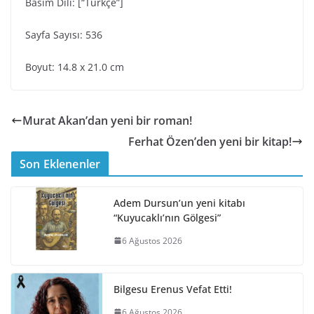
Basım Dili: [“Türkçe”]
Sayfa Sayısı: 536
Boyut: 14.8 x 21.0 cm
Murat Akan’dan yeni bir roman!
Ferhat Özen’den yeni bir kitap!
Son Eklenenler
Adem Dursun’un yeni kitabı
“Kuyucaklı’nın Gölgesi”
6 Ağustos 2026
Bilgesu Erenus Vefat Etti!
6 Ağustos 2026