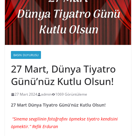
BASIN DUYURUSU
27 Mart, Dünya Tiyatro
Günü’nüz Kutlu Olsun!
27 Mart 2024
admin
1069 Görüntüleme
27 Mart Dünya Tiyatro Günü’nüz Kutlu Olsun!
“Sinema sevgilinin fotoğrafını öpmekse tiyatro kendisini
öpmektir.” Refik Erduran