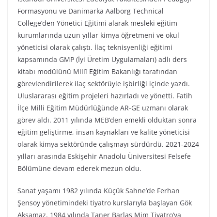
Formasyonu ve Danimarka Aalborg Technical
College’den Yönetici Eğitimi alarak mesleki eğitim
kurumlarında uzun yıllar kimya öğretmeni ve okul
yöneticisi olarak çalıştı. İlaç teknisyenliği eğitimi
kapsamında GMP (İyi Üretim Uygulamaları) adlı ders
kitabı modülünü Millî Eğitim Bakanlığı tarafından
görevlendirilerek ilaç sektörüyle işbirliği içinde yazdı.
Uluslararası eğitim projeleri hazırladı ve yönetti. Fatih
İlçe Milli Eğitim Müdürlüğünde AR-GE uzmanı olarak
görev aldı. 2011 yılında MEB’den emekli olduktan sonra
eğitim geliştirme, insan kaynakları ve kalite yöneticisi
olarak kimya sektöründe çalışmayı sürdürdü. 2021-2024
yılları arasında Eskişehir Anadolu Üniversitesi Felsefe
Bölümüne devam ederek mezun oldu.
Sanat yaşamı 1982 yılında Küçük Sahne’de Ferhan
Şensoy yönetimindeki tiyatro kurslarıyla başlayan Gök
Aksamaz, 1984 yılında Taner Barlas Mim Tiyatro’ya