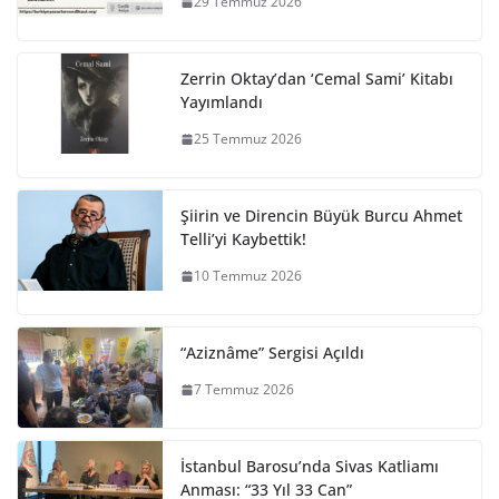
29 Temmuz 2026
Zerrin Oktay’dan ‘Cemal Sami’ Kitabı
Yayımlandı
25 Temmuz 2026
Şiirin ve Direncin Büyük Burcu Ahmet
Telli’yi Kaybettik!
10 Temmuz 2026
“Aziznâme” Sergisi Açıldı
7 Temmuz 2026
İstanbul Barosu’nda Sivas Katliamı
Anması: “33 Yıl 33 Can”