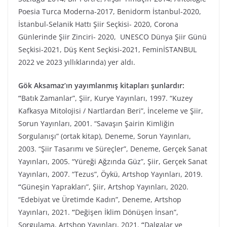
Poesia Turca Moderna-2017, Benidorm İstanbul-2020,
İstanbul-Selanik Hattı Şiir Seçkisi- 2020, Corona
Günlerinde Şiir Zinciri- 2020, UNESCO Dünya Şiir Günü
Seçkisi-2021, Düş Kent Seçkisi-2021, FeminİSTANBUL
2022 ve 2023 yıllıklarında) yer aldı.
Gök Aksamaz’ın yayımlanmış kitapları şunlardır:
“
Batık Zamanlar”, Şiir, Kurye Yayınları, 1997. “Kuzey
Kafkasya Mitolojisi / Nartlardan Beri”, İnceleme ve Şiir,
Sorun Yayınları, 2001. “Savaşın Şairin Kimliğin
Sorgulanışı” (ortak kitap), Deneme, Sorun Yayınları,
2003. “Şiir Tasarımı ve Süreçler”, Deneme, Gerçek Sanat
Yayınları, 2005. “Yüreği Ağzında Güz”, Şiir, Gerçek Sanat
Yayınları, 2007. “Tezus”, Öykü, Artshop Yayınları, 2019.
“
Güneşin Yaprakları”, Şiir, Artshop Yayınları, 2020.
“Edebiyat ve Üretimde Kadın”, Deneme, Artshop
Yayınları, 2021.
“
Değişen İklim Dönüşen İnsan”,
Sorgulama, Artshop Yayınları, 2021.
“
Dalgalar ve