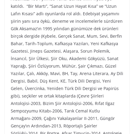
katıldı. “Bir Martı”, “Sanat Uzun Hayat Kısa” ve “Uzun
Lafın Kısası” adlı oyunlarda rol aldı. Edebiyat yaşamını
şiirin yanı sıra öykü, deneme ve incelemelerle sürdüren
Gök Aksamaz’ın 1995 yılından günümüze dek ürünleri
birçok dergide (Kybele, Gerçek Sanat, Mum, Sevi, Berfin
Bahar, Tarih-Toplum, Kafkasya Yazıları, Yeni Kafkasya
Gazetesi, Jineps Gazetesi, Alaşara, Sorun Polemik,
İnsancıl, Şiir Ülkesi, Şiir Oku, Akademi Gökyüzü, Sanat
Yaprağı, Şiiri Özlüyorum, Mühür, Şair Çıkmazı, Güzel
Yazılar, Çalı, Akköy, Mavi, BH, Tay, Arena Literara, Ay Dili
Dergisi, Babil, Düş Kent, KE, Türk Dili Dergisi, Yeni
Gelen, Üvercinka, Yeniden Türk Dili Dergisi ve Papirüs
gibi), seçkiler ve ortak kitaplarda (Çevre Şiirleri
Antolojisi-2003, Bizim Şiir Antolojisi-2006, Rıfat Ilgaz
Sempozyumu Kitabı-2006, Tarık Cemal Kutlu
Armağanı-2009, Çağını Yakalayanlar II-2011, Güngör
Gençay’ın Ardından-2013, Röportajlı Şairler
Sözlüğü-2014, Bir Portre, Afşar Timuçin-2014, Antologie