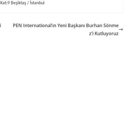
at:9 Beşiktaş / İstanbul
i
PEN International’ın Yeni Başkanı Burhan Sönme
z’i Kutluyoruz