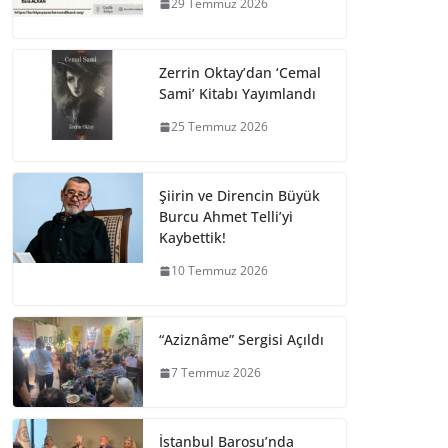
29 Temmuz 2026
Zerrin Oktay’dan ‘Cemal
Sami’ Kitabı Yayımlandı
25 Temmuz 2026
Şiirin ve Direncin Büyük
Burcu Ahmet Telli’yi
Kaybettik!
10 Temmuz 2026
“Aziznâme” Sergisi Açıldı
7 Temmuz 2026
İstanbul Barosu’nda