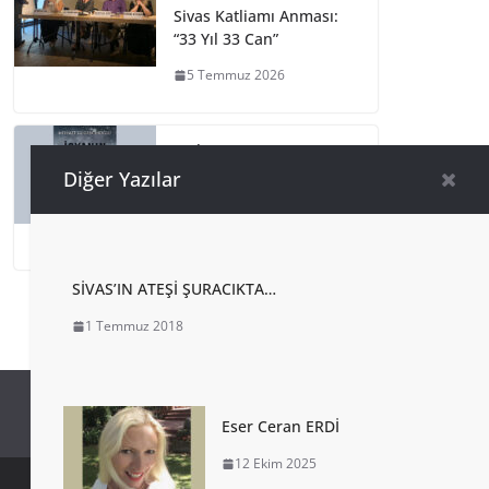
Sivas Katliamı Anması:
“33 Yıl 33 Can”
5 Temmuz 2026
Mehmet
Gügercinoğlu’ndan
Diğer Yazılar
İSYANIN İÇİNDE!
4 Temmuz 2026
SİVAS’IN ATEŞİ ŞURACIKTA…
1 Temmuz 2018
Eser Ceran ERDİ
12 Ekim 2025