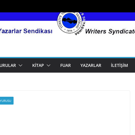
URULAR
KITAP
FUAR
YAZARLAR
İLETIŞIM
UYURUSU