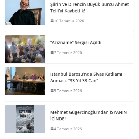
Şiirin ve Direncin Büyük Burcu Ahmet
Telli’yi Kaybettik!
10 Temmuz 2026
“Aziznâme” Sergisi Açıldı
7 Temmuz 2026
İstanbul Barosu’nda Sivas Katliamı
Anması: “33 Yıl 33 Can”
5 Temmuz 2026
Mehmet Gügercinoğlu’ndan İSYANIN
İÇİNDE!
4 Temmuz 2026