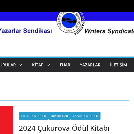
URULAR
KITAP
FUAR
YAZARLAR
İLETIŞIM
BASIN DUYURUSU
DUYURULAR
YAZAR DUYURUSU
2024 Çukurova Ödül Kitabı