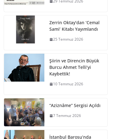
29 Temmuz 2026
Zerrin Oktay’dan ‘Cemal
Sami’ Kitabı Yayımlandı
25 Temmuz 2026
Şiirin ve Direncin Büyük
Burcu Ahmet Telli’yi
Kaybettik!
10 Temmuz 2026
“Aziznâme” Sergisi Açıldı
7 Temmuz 2026
İstanbul Barosu’nda