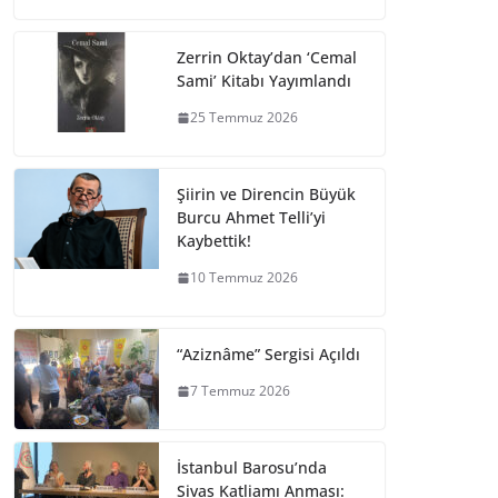
Zerrin Oktay’dan ‘Cemal
Sami’ Kitabı Yayımlandı
25 Temmuz 2026
Şiirin ve Direncin Büyük
Burcu Ahmet Telli’yi
Kaybettik!
10 Temmuz 2026
“Aziznâme” Sergisi Açıldı
7 Temmuz 2026
İstanbul Barosu’nda
Sivas Katliamı Anması: