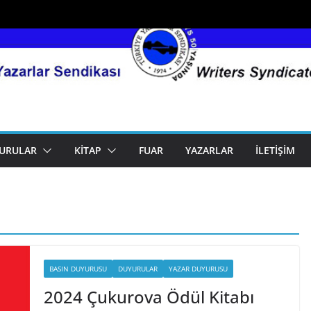
URULAR
KITAP
FUAR
YAZARLAR
İLETIŞIM
BASIN DUYURUSU
DUYURULAR
YAZAR DUYURUSU
2024 Çukurova Ödül Kitabı