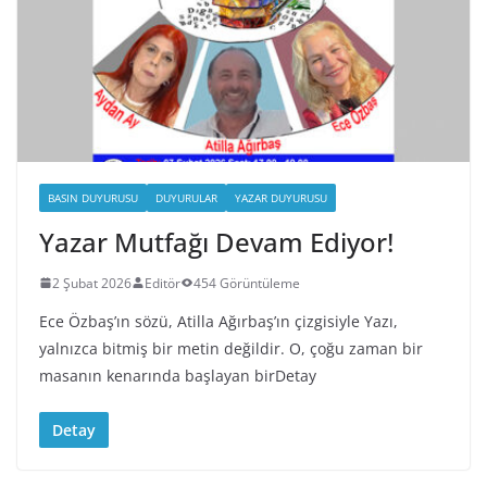
BASIN DUYURUSU
DUYURULAR
YAZAR DUYURUSU
Yazar Mutfağı Devam Ediyor!
2 Şubat 2026
Editör
454 Görüntüleme
Ece Özbaş’ın sözü, Atilla Ağırbaş’ın çizgisiyle Yazı,
yalnızca bitmiş bir metin değildir. O, çoğu zaman bir
masanın kenarında başlayan birDetay
Detay