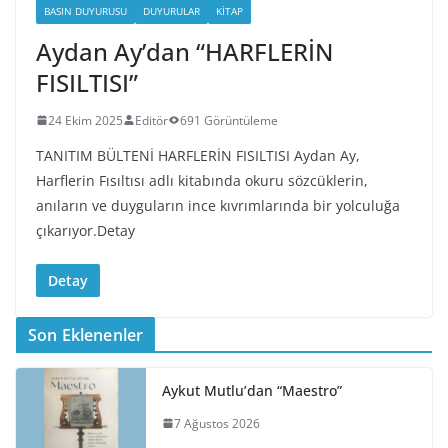
BASIN DUYURUSU
DUYURULAR
KITAP
Aydan Ay’dan “HARFLERİN
FISILTISI”
24 Ekim 2025
Editör
691 Görüntüleme
TANITIM BÜLTENİ HARFLERİN FISILTISI Aydan Ay,
Harflerin Fısıltısı adlı kitabında okuru sözcüklerin,
anıların ve duyguların ince kıvrımlarında bir yolculuğa
çıkarıyor.Detay
Detay
Son Eklenenler
Aykut Mutlu’dan “Maestro”
7 Ağustos 2026