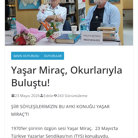
BASIN DUYURUSU
DUYURULAR
Yaşar Miraç, Okurlarıyla
Buluştu!
23 Mayıs 2026
Editör
243 Görüntüleme
ŞİİR SÖYLEŞİLERİMİZİN BU AYKİ KONUĞU YAŞAR
MİRAÇ’TI
1970’ler şiirinin özgün sesi Yaşar Miraç, 23 Mayıs’ta
Türkiye Yazarlar Sendikası’nın (TYS) konuğuydu.