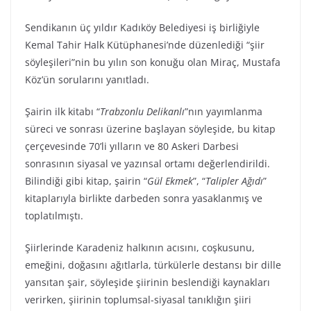
Sendikanın üç yıldır Kadıköy Belediyesi iş birliğiyle
Kemal Tahir Halk Kütüphanesi’nde düzenlediği “şiir
söyleşileri”nin bu yılın son konuğu olan Miraç, Mustafa
Köz’ün sorularını yanıtladı.
Şairin ilk kitabı “
Trabzonlu Delikanlı
”nın yayımlanma
süreci ve sonrası üzerine başlayan söyleşide, bu kitap
çerçevesinde 70’li yılların ve 80 Askeri Darbesi
sonrasının siyasal ve yazınsal ortamı değerlendirildi.
Bilindiği gibi kitap, şairin “
Gül Ekmek
”, “
Talipler Ağıdı
”
kitaplarıyla birlikte darbeden sonra yasaklanmış ve
toplatılmıştı.
Şiirlerinde Karadeniz halkının acısını, coşkusunu,
emeğini, doğasını ağıtlarla, türkülerle destansı bir dille
yansıtan şair, söyleşide şiirinin beslendiği kaynakları
verirken, şiirinin toplumsal-siyasal tanıklığın şiiri