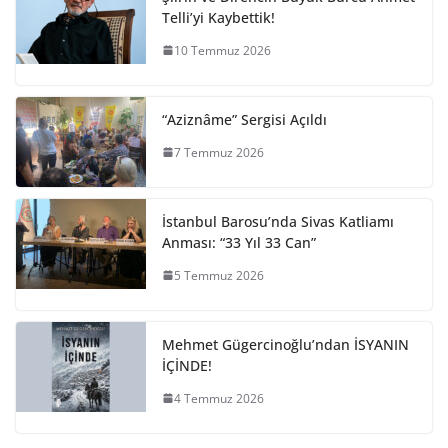
Telli’yi Kaybettik!
10 Temmuz 2026
“Aziznâme” Sergisi Açıldı
7 Temmuz 2026
İstanbul Barosu’nda Sivas Katliamı
Anması: “33 Yıl 33 Can”
5 Temmuz 2026
Mehmet Gügercinoğlu’ndan İSYANIN
İÇİNDE!
4 Temmuz 2026