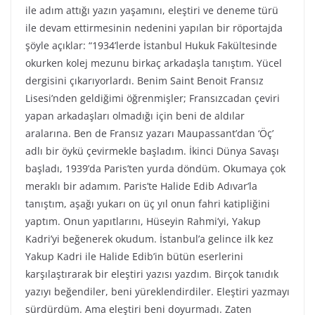
ile adım attığı yazın yaşamını, eleştiri ve deneme türü
ile devam ettirmesinin nedenini yapılan bir röportajda
şöyle açıklar: “1934’lerde İstanbul Hukuk Fakültesinde
okurken kolej mezunu birkaç arkadaşla tanıştım. Yücel
dergisini çıkarıyorlardı. Benim Saint Benoit Fransız
Lisesi’nden geldiğimi öğrenmişler; Fransızcadan çeviri
yapan arkadaşları olmadığı için beni de aldılar
aralarına. Ben de Fransız yazarı Maupassant’dan ‘Öç’
adlı bir öykü çevirmekle başladım. İkinci Dünya Savaşı
başladı, 1939’da Paris’ten yurda döndüm. Okumaya çok
meraklı bir adamım. Paris’te Halide Edib Adıvar’la
tanıştım, aşağı yukarı on üç yıl onun fahri katipliğini
yaptım. Onun yapıtlarını, Hüseyin Rahmi’yi, Yakup
Kadri’yi beğenerek okudum. İstanbul’a gelince ilk kez
Yakup Kadri ile Halide Edib’in bütün eserlerini
karşılaştırarak bir eleştiri yazısı yazdım. Birçok tanıdık
yazıyı beğendiler, beni yüreklendirdiler. Eleştiri yazmayı
sürdürdüm. Ama eleştiri beni doyurmadı. Zaten