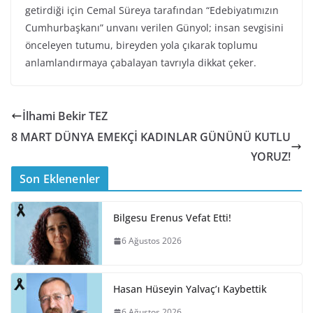
getirdiği için Cemal Süreya tarafından “Edebiyatımızın
Cumhurbaşkanı” unvanı verilen Günyol; insan sevgisini
önceleyen tutumu, bireyden yola çıkarak toplumu
anlamlandırmaya çabalayan tavrıyla dikkat çeker.
İlhami Bekir TEZ
8 MART DÜNYA EMEKÇİ KADINLAR GÜNÜNÜ KUTLU
YORUZ!
Son Eklenenler
Bilgesu Erenus Vefat Etti!
6 Ağustos 2026
Hasan Hüseyin Yalvaç’ı Kaybettik
6 Ağustos 2026