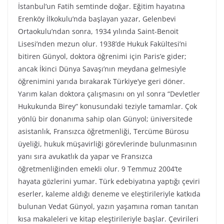
İstanbul’un Fatih semtinde doğar. Eğitim hayatına
Erenköy İlkokulu’nda başlayan yazar, Gelenbevi
Ortaokulu’ndan sonra, 1934 yılında Saint-Benoit
Lisesi’nden mezun olur. 1938’de Hukuk Fakültesi’ni
bitiren Günyol, doktora öğrenimi için Paris’e gider;
ancak İkinci Dünya Savaşı’nın meydana gelmesiyle
öğrenimini yarıda bırakarak Türkiye’ye geri döner.
Yarım kalan doktora çalışmasını on yıl sonra “Devletler
Hukukunda Birey” konusundaki teziyle tamamlar. Çok
yönlü bir donanıma sahip olan Günyol; üniversitede
asistanlık, Fransızca öğretmenliği, Tercüme Bürosu
üyeliği, hukuk müşavirliği görevlerinde bulunmasının
yanı sıra avukatlık da yapar ve Fransızca
öğretmenliğinden emekli olur. 9 Temmuz 2004’te
hayata gözlerini yumar. Türk edebiyatına yaptığı çeviri
eserler, kaleme aldığı deneme ve eleştirileriyle katkıda
bulunan Vedat Günyol, yazın yaşamına roman tanıtan
kısa makaleleri ve kitap eleştirileriyle başlar. Çevirileri