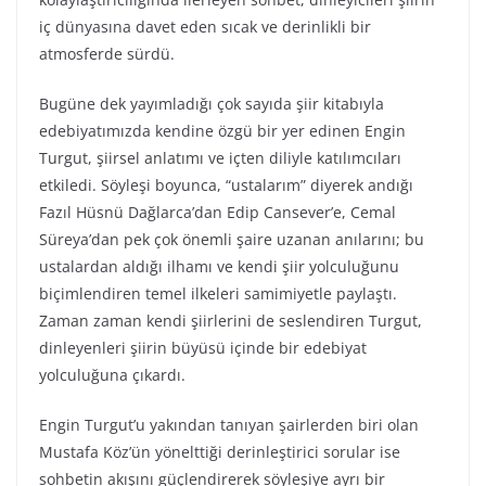
iç dünyasına davet eden sıcak ve derinlikli bir
atmosferde sürdü.
Bugüne dek yayımladığı çok sayıda şiir kitabıyla
edebiyatımızda kendine özgü bir yer edinen Engin
Turgut, şiirsel anlatımı ve içten diliyle katılımcıları
etkiledi. Söyleşi boyunca, “ustalarım” diyerek andığı
Fazıl Hüsnü Dağlarca’dan Edip Cansever’e, Cemal
Süreya’dan pek çok önemli şaire uzanan anılarını; bu
ustalardan aldığı ilhamı ve kendi şiir yolculuğunu
biçimlendiren temel ilkeleri samimiyetle paylaştı.
Zaman zaman kendi şiirlerini de seslendiren Turgut,
dinleyenleri şiirin büyüsü içinde bir edebiyat
yolculuğuna çıkardı.
Engin Turgut’u yakından tanıyan şairlerden biri olan
Mustafa Köz’ün yönelttiği derinleştirici sorular ise
sohbetin akışını güçlendirerek söyleşiye ayrı bir