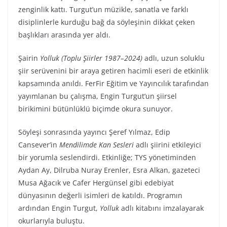
zenginlik kattı. Turgut’un müzikle, sanatla ve farklı
disiplinlerle kurduğu bağ da söyleşinin dikkat çeken
başlıkları arasında yer aldı.
Şairin
Yolluk (Toplu Şiirler 1987–2024)
adlı, uzun soluklu
şiir serüvenini bir araya getiren hacimli eseri de etkinlik
kapsamında anıldı. FerFir Eğitim ve Yayıncılık tarafından
yayımlanan bu çalışma, Engin Turgut’un şiirsel
birikimini bütünlüklü biçimde okura sunuyor.
Söyleşi sonrasında yayıncı Şeref Yılmaz, Edip
Cansever’in
Mendilimde Kan Sesleri
adlı şiirini etkileyici
bir yorumla seslendirdi. Etkinliğe; TYS yönetiminden
Aydan Ay, Dilruba Nuray Erenler, Esra Alkan, gazeteci
Musa Ağacık ve Cafer Hergünsel gibi edebiyat
dünyasının değerli isimleri de katıldı. Programın
ardından Engin Turgut,
Yolluk
adlı kitabını imzalayarak
okurlarıyla buluştu.