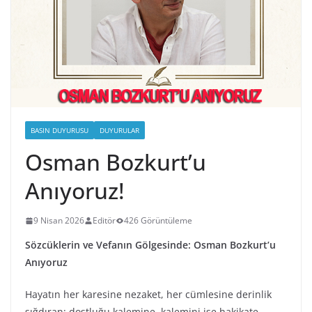
BASIN DUYURUSU
DUYURULAR
Osman Bozkurt’u
Anıyoruz!
9 Nisan 2026
Editör
426 Görüntüleme
Sözcüklerin ve Vefanın Gölgesinde: Osman Bozkurt’u
Anıyoruz
Hayatın her karesine nezaket, her cümlesine derinlik
sığdıran; dostluğu kalemine, kalemini ise hakikate