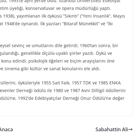
du, 1993’te aynı yerde öldü. İstanbul Üniversitesi Edebiyat
retim üyeliği, konservatuvar ve opera müdürlüğü yaptı.
tos 1938), yayımlanan ilk öyküsü “Sıkıntı” (“Yeni İnsanlık”, Mayıs
 1948’de oynandı. İlk yazıları “Bitaraf Münekkit” ve “İki
ysel sevinç ve umutlarını dile getirdi; 1960’tan sonra, bir
landığı, genellikle ölçülü-uyaklı şiirler yazdı. Öykü ve
ı konu edindi; psikolojik öğeleri ve biçim arayışlarını öne
o ve sinema gibi kültür ve sanat konularını ele aldı.
üllerini, öyküleriyle 1955 Sait Faik, 1957 TDK ve 1985 ENKA
venler Derneği ödülü ile 1980 ve 1987 Avni Dilligil ödüllerini
Ödülü’ne, 1992’de Edebiyatçılar Derneği Onur Ödülü’ne değer
 Anaca
Sabahattin Ali