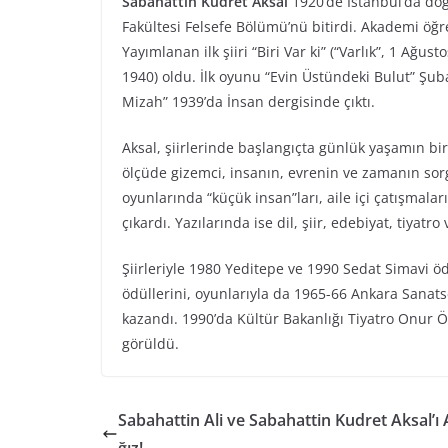
Sabahattin Kudret Aksal
1920’de İstanbul’da doğ
Fakültesi Felsefe Bölümü’nü bitirdi. Akademi öğ
Yayımlanan ilk şiiri “Biri Var ki” (“Varlık”, 1 Ağus
1940) oldu. İlk oyunu “Evin Üstündeki Bulut” Şubat
Mizah” 1939’da İnsan dergisinde çıktı.
Aksal, şiirlerinde başlangıçta günlük yaşamın bire
ölçüde gizemci, insanın, evrenin ve zamanın sorgu
oyunlarında “küçük insan”ları, aile içi çatışmalar
çıkardı. Yazılarında ise dil, şiir, edebiyat, tiyatr
Şiirleriyle 1980 Yeditepe ve 1990 Sedat Simavi öd
ödüllerini, oyunlarıyla da 1965-66 Ankara Sanatse
kazandı. 1990’da Kültür Bakanlığı Tiyatro Onur 
görüldü.
Sabahattin Ali ve Sabahattin Kudret Aksal’ı