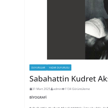
DUYURULAR
YAZAR DUYURUSU
Sabahattin Kudret Ak
31 Mart 2025
admin
1134 Görüntüleme
BİYOGRAFİ