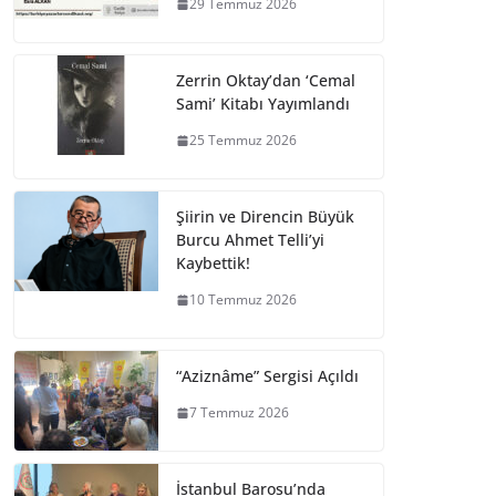
29 Temmuz 2026
Zerrin Oktay’dan ‘Cemal
Sami’ Kitabı Yayımlandı
25 Temmuz 2026
Şiirin ve Direncin Büyük
Burcu Ahmet Telli’yi
Kaybettik!
10 Temmuz 2026
“Aziznâme” Sergisi Açıldı
7 Temmuz 2026
İstanbul Barosu’nda