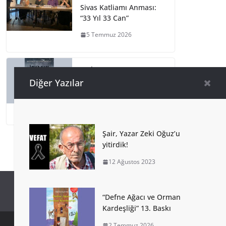
Sivas Katliamı Anması:
“33 Yıl 33 Can”
5 Temmuz 2026
Mehmet
Gügercinoğlu’ndan
Diğer Yazılar
İSYANIN İÇİNDE!
4 Temmuz 2026
Şair, Yazar Zeki Oğuz’u
yitirdik!
12 Ağustos 2023
“Defne Ağacı ve Orman
Kardeşliği” 13. Baskı
2 Temmuz 2026