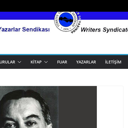
URULAR
KITAP
FUAR
YAZARLAR
İLETIŞIM