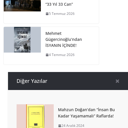
“33 Yıl 33 Can”
5 Temmuz 2026
Mehmet
Gügercinoğlu’ndan
İSYANIN İÇİNDE!
4 Temmuz 2026
Diğer Yazılar
Mahzun Doğan’dan “İnsan Bu
Kadar Yaşamamalı” Raflarda!
24 Aralık 2024