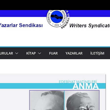
URULAR
KITAP
FUAR
YAZARLAR
İLETIŞIM