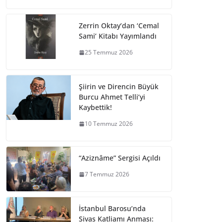
Zerrin Oktay’dan ‘Cemal
Sami’ Kitabı Yayımlandı
25 Temmuz 2026
Şiirin ve Direncin Büyük
Burcu Ahmet Telli’yi
Kaybettik!
10 Temmuz 2026
“Aziznâme” Sergisi Açıldı
7 Temmuz 2026
İstanbul Barosu’nda
Sivas Katliamı Anması: