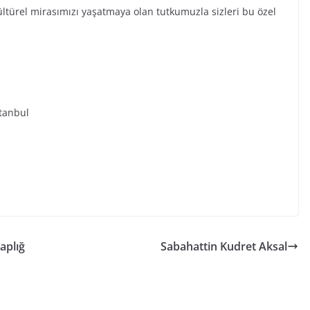
ültürel mirasımızı yaşatmaya olan tutkumuzla sizleri bu özel
stanbul
taplığ
Sabahattin Kudret Aksal