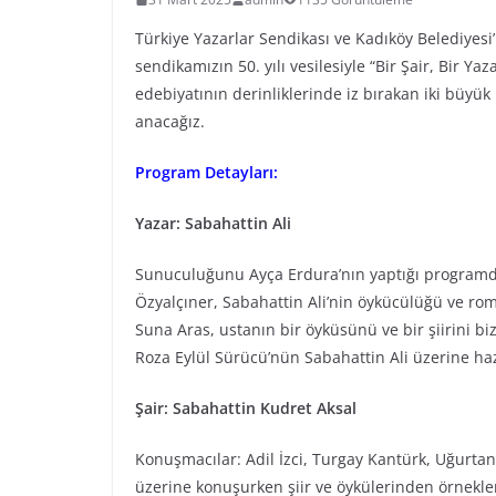
Türkiye Yazarlar Sendikası ve Kadıköy Belediyesi’
sendikamızın 50. yılı vesilesiyle “Bir Şair, Bir Ya
edebiyatının derinliklerinde iz bırakan iki büyük 
anacağız.
Program Detayları:
Yazar: Sabahattin Ali
Sunuculuğunu Ayça Erdura’nın yaptığı programd
Özyalçıner, Sabahattin Ali’nin öykücülüğü ve roma
Suna Aras, ustanın bir öyküsünü ve bir şiirini bi
Roza Eylül Sürücü’nün Sabahattin Ali üzerine hazı
Şair: Sabahattin Kudret Aksal
Konuşmacılar: Adil İzci, Turgay Kantürk, Uğurtan
üzerine konuşurken şiir ve öykülerinden örnekle