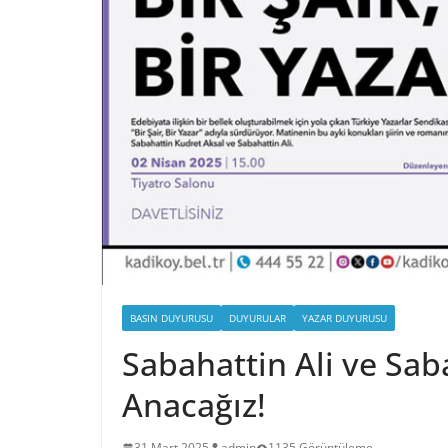
BASIN DUYURUSU
DUYURULAR
YAZAR DUYURUSU
Sabahattin Ali ve Sab
Anacağız!
31 Mart 2025
admin
1135 Görüntüleme