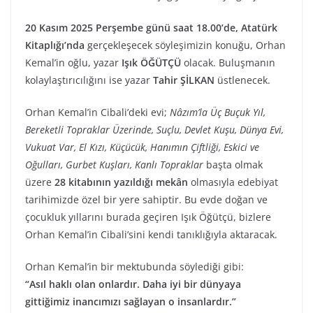
20 Kasım 2025 Perşembe günü saat 18.00’de, Atatürk
Kitaplığı’nda
gerçekleşecek söyleşimizin konuğu, Orhan
Kemal’in oğlu, yazar
Işık ÖĞÜTÇÜ
olacak. Buluşmanın
kolaylaştırıcılığını ise yazar
Tahir ŞİLKAN
üstlenecek.
Orhan Kemal’in Cibali’deki evi;
Nâzım’la Üç Buçuk Yıl,
Bereketli Topraklar Üzerinde, Suçlu, Devlet Kuşu, Dünya Evi,
Vukuat Var, El Kızı, Küçücük, Hanımın Çiftliği, Eskici ve
Oğulları, Gurbet Kuşları, Kanlı Topraklar
başta olmak
üzere
28 kitabının yazıldığı mekân
olmasıyla edebiyat
tarihimizde özel bir yere sahiptir. Bu evde doğan ve
çocukluk yıllarını burada geçiren Işık Öğütçü, bizlere
Orhan Kemal’in Cibali’sini kendi tanıklığıyla aktaracak.
Orhan Kemal’in bir mektubunda söylediği gibi:
“Asıl haklı olan onlardır. Daha iyi bir dünyaya
gittiğimiz inancımızı sağlayan o insanlardır.”