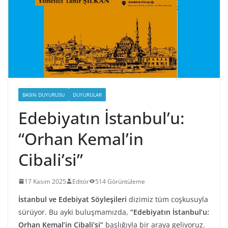
BASIN DUYURUSU
DUYURULAR
Edebiyatın İstanbul’u:
“Orhan Kemal’in
Cibali’si”
17 Kasım 2025
Editör
514 Görüntüleme
İstanbul ve Edebiyat Söyleşileri
dizimiz tüm coşkusuyla
sürüyor. Bu ayki buluşmamızda,
“Edebiyatın İstanbul’u:
Orhan Kemal’in Cibali’si”
başlığıyla bir araya geliyoruz.