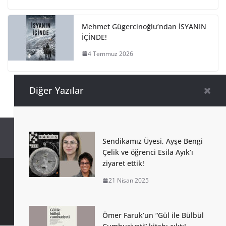
Mehmet Gügercinoğlu’ndan İSYANIN
İÇİNDE!
4 Temmuz 2026
Diğer Yazılar
Sendikamız Üyesi, Ayşe Bengi
Çelik ve öğrenci Esila Ayık’ı
ziyaret ettik!
21 Nisan 2025
Copyright © 2026 Türkiye Yazarlar Sendikası. Tüm Hakları
Saklıdır.
Ömer Faruk’un “Gül ile Bülbül