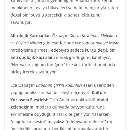
Türkiye’ye dışarıdan gelmediğini, Anadolu’nun kendi
menkıbeleri, evliya hikayeleri ve batıl inançlarıyla zaten
doğal bir “büyülü gerçekçilik” sahası olduğunu
savunuyor.
Mitolojik Katmanlar:
Özbaş’ın
Sihrin Kovulmuş Melekleri
ve
Büyücü Ninma
gibi eserlerinde Mezopotamya ve Mısır
mitolojisine girmesi, edebiyatı sadece kurgu değil, bir
antropolojik kazı alanı
olarak gördüğünü kanıtlıyor.
“Her yazar çağının tanığıdır” ilkesini, tarihi dipnotlarla
birleştirerek savunuyor.
Ece Özbaş’ın
Babamın Çirkin Kadınları
eseri üzerinden
yaptığı analiz, sınıfsal bir eleştiri içeriyor:
Kültürel
Yozlaşma Eleştirisi:
Orta Anadolu’daki köklü
Abdal
geleneğinin
, modern dünyada pavyon kültürüne
evrilmesine duyduğu itirazı dile getiriyor. Yazarken
“mağdurun sesini” mi yoksa “edebiyatın nefesini” mi
öncelediği sorusuna, her ikisini harmanlayarak bir