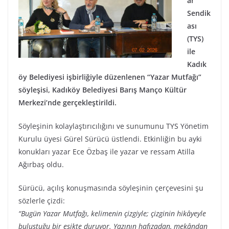
ar
Sendik
ası
(TYS)
ile
Kadık
öy Belediyesi işbirliğiyle düzenlenen “Yazar Mutfağı”
söyleşisi, Kadıköy Belediyesi Barış Manço Kültür
Merkezi’nde gerçekleştirildi.
Söyleşinin kolaylaştırıcılığını ve sunumunu TYS Yönetim
Kurulu üyesi Gürel Sürücü üstlendi. Etkinliğin bu ayki
konukları yazar Ece Özbaş ile yazar ve ressam Atilla
Ağırbaş oldu.
Sürücü, açılış konuşmasında söyleşinin çerçevesini şu
sözlerle çizdi:
“Bugün Yazar Mutfağı, kelimenin çizgiyle; çizginin hikâyeyle
buluştuğu bir eşikte duruyor. Yazının hafızadan, mekândan