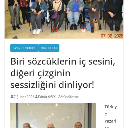
BASIN DUYURUSU
DUYURULAR
Biri sözcüklerin iç sesini,
diğeri çizginin
sessizliğini dinliyor!
7 Şubat 2026
Editör
591 Görüntüleme
Türkiy
e
Yazarl