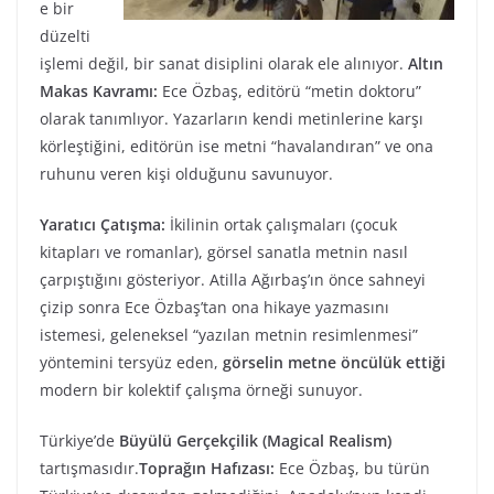
e bir
düzelti
işlemi değil, bir sanat disiplini olarak ele alınıyor.
Altın
Makas Kavramı:
Ece Özbaş, editörü “metin doktoru”
olarak tanımlıyor. Yazarların kendi metinlerine karşı
körleştiğini, editörün ise metni “havalandıran” ve ona
ruhunu veren kişi olduğunu savunuyor.
Yaratıcı Çatışma:
İkilinin ortak çalışmaları (çocuk
kitapları ve romanlar), görsel sanatla metnin nasıl
çarpıştığını gösteriyor. Atilla Ağırbaş’ın önce sahneyi
çizip sonra Ece Özbaş’tan ona hikaye yazmasını
istemesi, geleneksel “yazılan metnin resimlenmesi”
yöntemini tersyüz eden,
görselin metne öncülük ettiği
modern bir kolektif çalışma örneği sunuyor.
Türkiye’de
Büyülü Gerçekçilik (Magical Realism)
tartışmasıdır.
Toprağın Hafızası:
Ece Özbaş, bu türün