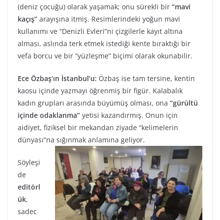
(deniz çocuğu) olarak yaşamak; onu sürekli bir
“mavi
kaçış”
arayışına itmiş. Resimlerindeki yoğun mavi
kullanımı ve “Denizli Evleri”ni çizgilerle kayıt altına
alması, aslında terk etmek istediği kente bıraktığı bir
vefa borcu ve bir “yüzleşme” biçimi olarak okunabilir.
Ece Özbaş’ın İstanbul’u:
Özbaş ise tam tersine, kentin
kaosu içinde yazmayı öğrenmiş bir figür. Kalabalık
kadın grupları arasında büyümüş olması, ona
“gürültü
içinde odaklanma”
yetisi kazandırmış. Onun için
aidiyet, fiziksel bir mekandan ziyade “kelimelerin
dünyası”na sığınmak anlamına geliyor.
Söyleşi
de
editörl
ük
,
sadec