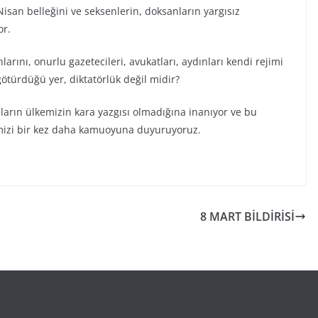
isan belleğini ve seksenlerin, doksanların yargısız
or.
arını, onurlu gazetecileri, avukatları, aydınları kendi rejimi
 götürdüğü yer, diktatörlük değil midir?
kıların ülkemizin kara yazgısı olmadığına inanıyor ve bu
mizi bir kez daha kamuoyuna duyuruyoruz.
8 MART BİLDİRİSİ