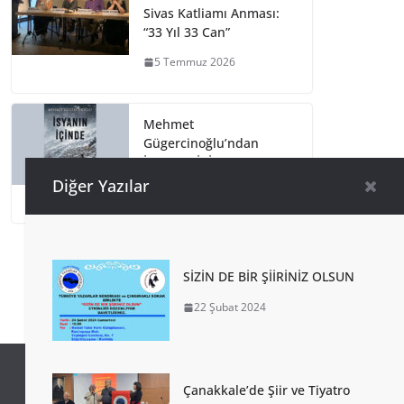
Sivas Katliamı Anması:
“33 Yıl 33 Can”
5 Temmuz 2026
Mehmet
Gügercinoğlu’ndan
İSYANIN İÇİNDE!
Diğer Yazılar
4 Temmuz 2026
SİZİN DE BİR ŞİİRİNİZ OLSUN
22 Şubat 2024
Çanakkale’de Şiir ve Tiyatro