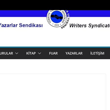
URULAR
KITAP
FUAR
YAZARLAR
İLETIŞIM