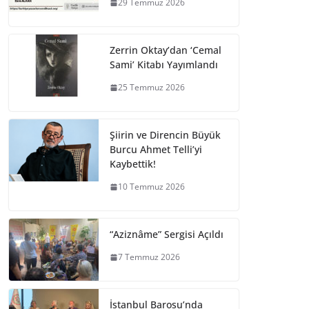
29 Temmuz 2026
Zerrin Oktay’dan ‘Cemal
Sami’ Kitabı Yayımlandı
25 Temmuz 2026
Şiirin ve Direncin Büyük
Burcu Ahmet Telli’yi
Kaybettik!
10 Temmuz 2026
“Aziznâme” Sergisi Açıldı
7 Temmuz 2026
İstanbul Barosu’nda