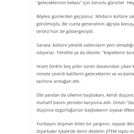
“geleceklerinin bekası” için zorunlu görürler. Heyke
Böylesi günlerden geçiyoruz. İktidarın kültüre sal
görülmüştü. Bir cunta generalinin ağzıyla konuşa
terörü”nün de göstergesiydi.
Sanata, kültüre yönelik saldırıların yeni olmadı
istiyorlar. Tehditle ya da ölümle. “Köpeklerin bır
Hrant Dink’in beş yıldır süren davasından çıkan 
nimete çevirdi katillerin geleceklerini ve vicdanl
tarihine armağan etti.
Öte yandan da ülkenin başbakanı, kendi düşünce
muhalif basını yeniden karşısına aldı. Onları “darbec
düşünce özgürlüğünün başbakanın siyasal öfkesin
Yurttaşını düşman bilen bir yargının, siyasal ikt
Diyarbakır İçkale’de derin devletin JİTEM toplu m