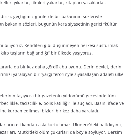
lleri yıkarlar, filmleri yakarlar, kitapları yasaklarlar.
dırısı, geçtiğimiz günlerde bir bakanının sözleriyle
n bakanın sözleri, bugünün kara siyasetinin gerici “kültür
ğını biliyoruz. Kendileri gibi düşünmeyen herkesi susturmak
akılıp taşların bağlandığı” bir ülkede yaşıyoruz.
kararla da bir kez daha gördük bu oyunu. Derin devlet, derin
arımızı yaralayan bir “yargı terörü”yle siyasallaşan adaleti ülke
lerinin taşıyıcısı bir gazetenin yıldönümü gecesinde tüm
ilikle, tacizcilikle, polis katilliği” ile suçladı. Basın, ifade ve
e kurban edilmesi bizleri bir kez daha yaraladı.
idarların eli kandan asla kurtulamaz. Uludere’deki halk kıyımı,
ezarları, Mutki’deki ölüm çukurları da böyle söylüyor. Dersim