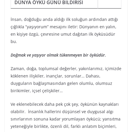
DÜNYA ÖYKÜ GÜNÜ BİLDİRİSİ
İnsan, doğduğu anda aldığı ilk soluğun ardından attığı
çığlıkla “yaşıyorum” mesajını iletir: Dünyanın en yalın,
en kişiye özgü, çevresine umut dağıtan ilk öyküsüdür
bu.
Doğmak ve yaşıyor olmak tükenmeyen bir öyküdür.
Zaman, doğa, toplumsal değerler, yakınlarımız, içimizde
köklenen ilişkiler, inançlar, sorunlar… Dahası,
duyguların bağlaşmasından gelen olumlu, olumsuz
birikimler, içsel çelişkiler…
Ve eklenebilecek daha pek çok şey, öykünün kaynakları
olabilir. İnsanlık hallerini düşünsel ve duygusal algı
sınırlarının sonuna kadar yorumlayan öykücü; yansıtma
yeteneğiyle birlikte, özenli dil, farklı anlatım biçimleri,