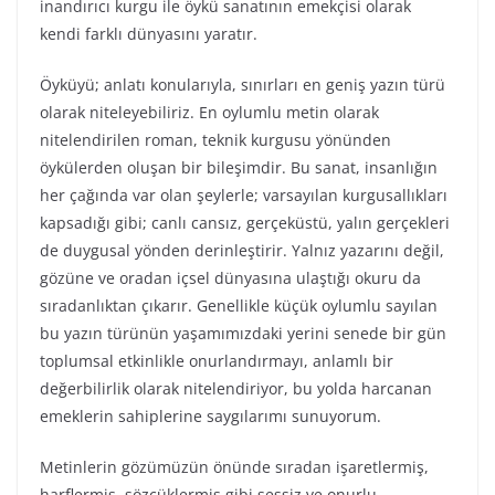
inandırıcı kurgu ile öykü sanatının emekçisi olarak
kendi farklı dünyasını yaratır.
Öyküyü; anlatı konularıyla, sınırları en geniş yazın türü
olarak niteleyebiliriz. En oylumlu metin olarak
nitelendirilen roman, teknik kurgusu yönünden
öykülerden oluşan bir bileşimdir. Bu sanat, insanlığın
her çağında var olan şeylerle; varsayılan kurgusallıkları
kapsadığı gibi; canlı cansız, gerçeküstü, yalın gerçekleri
de duygusal yönden derinleştirir. Yalnız yazarını değil,
gözüne ve oradan içsel dünyasına ulaştığı okuru da
sıradanlıktan çıkarır. Genellikle küçük oylumlu sayılan
bu yazın türünün yaşamımızdaki yerini senede bir gün
toplumsal etkinlikle onurlandırmayı, anlamlı bir
değerbilirlik olarak nitelendiriyor, bu yolda harcanan
emeklerin sahiplerine saygılarımı sunuyorum.
Metinlerin gözümüzün önünde sıradan işaretlermiş,
harflermiş, sözcüklermiş gibi sessiz ve onurlu