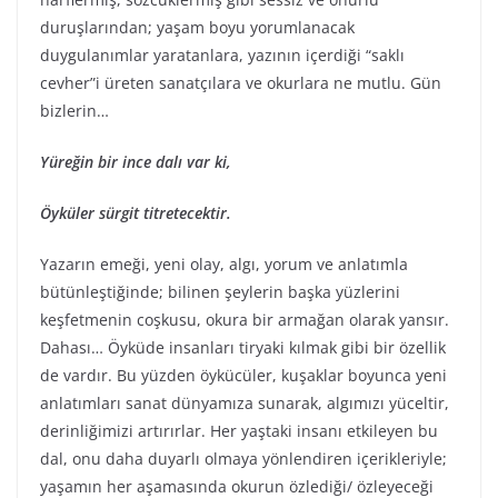
duruşlarından; yaşam boyu yorumlanacak
duygulanımlar yaratanlara, yazının içerdiği “saklı
cevher”i üreten sanatçılara ve okurlara ne mutlu. Gün
bizlerin…
Yüreğin bir ince dalı var ki,
Öyküler sürgit titretecektir.
Yazarın emeği, yeni olay, algı, yorum ve anlatımla
bütünleştiğinde; bilinen şeylerin başka yüzlerini
keşfetmenin coşkusu, okura bir armağan olarak yansır.
Dahası… Öyküde insanları tiryaki kılmak gibi bir özellik
de vardır. Bu yüzden öykücüler, kuşaklar boyunca yeni
anlatımları sanat dünyamıza sunarak, algımızı yüceltir,
derinliğimizi artırırlar. Her yaştaki insanı etkileyen bu
dal, onu daha duyarlı olmaya yönlendiren içerikleriyle;
yaşamın her aşamasında okurun özlediği/ özleyeceği