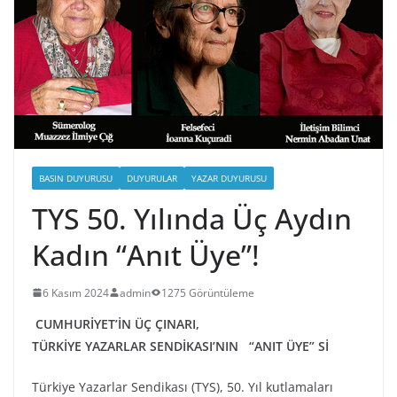
BASIN DUYURUSU
DUYURULAR
YAZAR DUYURUSU
TYS 50. Yılında Üç Aydın
Kadın “Anıt Üye”!
6 Kasım 2024
admin
1275 Görüntüleme
CUMHURİYET’İN ÜÇ ÇINARI,
TÜRKİYE YAZARLAR SENDİKASI’NIN “ANIT ÜYE” Sİ
Türkiye Yazarlar Sendikası (TYS), 50. Yıl kutlamaları