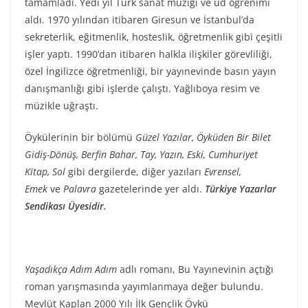
tamamladı. Yedi yıl Türk sanat müziği ve ud öğrenimi
aldı. 1970 yılından itibaren Giresun ve İstanbul’da
sekreterlik, eğitmenlik, hosteslik, öğretmenlik gibi çeşitli
işler yaptı. 1990’dan itibaren halkla ilişkiler görevliliği,
özel İngilizce öğretmenliği, bir yayınevinde basın yayın
danışmanlığı gibi işlerde çalıştı. Yağlıboya resim ve
müzikle uğraştı.
Öykülerinin bir bölümü
Güzel Yazılar, Öyküden Bir Bilet
Gidiş-Dönüş, Berfin Bahar, Tay, Yazın, Eski, Cumhuriyet
Kitap, Sol
gibi dergilerde, diğer yazıları
Evrensel,
Emek
ve
Palavra
gazetelerinde yer aldı.
Türkiye Yazarlar
Sendikası Üyesidir.
Yaşadıkça Adım Adım
adlı romanı, Bu Yayınevinin açtığı
roman yarışmasında yayımlanmaya değer bulundu.
Mevlüt Kaplan 2000 Yılı İlk Gençlik Öykü