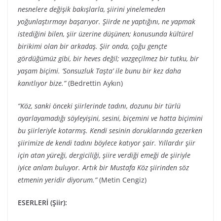
nesnelere değişik bakışlarla, şiirini yinelemeden
yoğunlaştırmayı başarıyor. Şiirde ne yaptığını, ne yapmak
istediğini bilen, şiir üzerine düşünen; konusunda kültürel
birikimi olan bir arkadaş. Şiir onda, çoğu gençte
gördüğümüz gibi, bir heves değil; vazgeçilmez bir tutku, bir
yaşam biçimi. ‘Sonsuzluk Taşta’ ile bunu bir kez daha
kanıtlıyor bize.”
(Bedrettin Aykın)
“Köz, sanki önceki şiirlerinde tadını, dozunu bir türlü
ayarlayamadığı söyleyişini, sesini, biçemini ve hatta biçimini
bu şiirleriyle kotarmış. Kendi sesinin doruklarında gezerken
şiirimize de kendi tadını böylece katıyor şair. Yıllardır şiir
için atan yüreği, dergiciliği, şiire verdiği emeği de şiiriyle
iyice anlam buluyor. Artık bir Mustafa Köz şiirinden söz
etmenin yeridir diyorum.”
(Metin Cengiz)
ESERLERİ (Şiir):