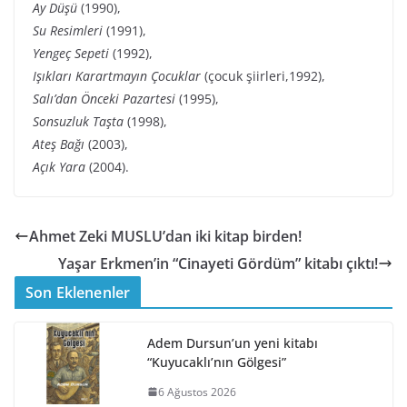
Ay Düşü
(1990),
Su Resimleri
(1991),
Yengeç Sepeti
(1992),
Işıkları Karartmayın Çocuklar
(çocuk şiirleri,1992),
Salı’dan Önceki Pazartesi
(1995),
Sonsuzluk Taşta
(1998),
Ateş Bağı
(2003),
Açık Yara
(2004).
Ahmet Zeki MUSLU’dan iki kitap birden!
Yaşar Erkmen’in “Cinayeti Gördüm” kitabı çıktı!
Son Eklenenler
Adem Dursun’un yeni kitabı
“Kuyucaklı’nın Gölgesi”
6 Ağustos 2026