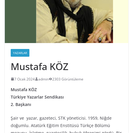
YAZARLAR
Mustafa KÖZ
7 Ocak 2024
admin
2303 Görüntüleme
Mustafa KÖZ
Türkiye Yazarlar Sendikası
2. Başkanı
Şair ve yazar, gazeteci, STK yöneticisi. 1959, Niğde
doğumlu. Atatürk Eğitim Enstitüsü Türkçe Bölümü
mezunu. İşletme, gazetecilik, hukuk öğrenimi gördü. Bir