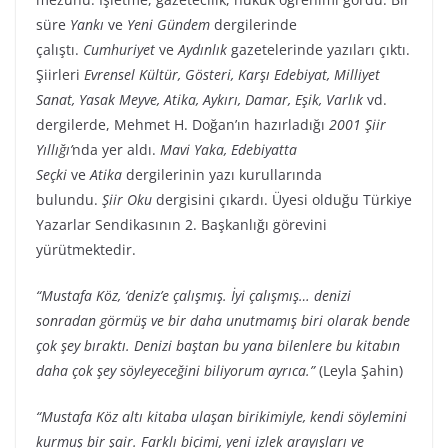
süre
Yankı
ve
Yeni Gündem
dergilerinde
çalıştı.
Cumhuriyet
ve
Aydınlık
gazetelerinde yazıları çıktı.
Şiirleri
Evrensel Kültür, Gösteri, Karşı Edebiyat, Milliyet
Sanat, Yasak Meyve, Atika, Aykırı, Damar, Eşik, Varlık
vd.
dergilerde, Mehmet H. Doğan’ın hazırladığı
2001 Şiir
Yıllığı’
nda yer aldı.
Mavi Yaka, Edebiyatta
Seçki
ve
Atika
dergilerinin yazı kurullarında
bulundu.
Şiir Oku
dergisini çıkardı. Üyesi olduğu Türkiye
Yazarlar Sendikasının 2. Başkanlığı görevini
yürütmektedir.
“Mustafa Köz, ‘deniz’e çalışmış. İyi çalışmış… denizi
sonradan görmüş ve bir daha unutmamış biri olarak bende
çok şey bıraktı. Denizi baştan bu yana bilenlere bu kitabın
daha çok şey söyleyeceğini biliyorum ayrıca.”
(Leyla Şahin)
“Mustafa Köz altı kitaba ulaşan birikimiyle, kendi söylemini
kurmuş bir şair. Farklı biçimi, yeni izlek arayışları ve