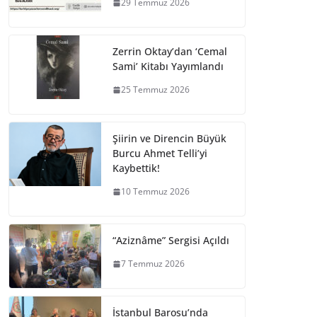
29 Temmuz 2026
Zerrin Oktay’dan ‘Cemal
Sami’ Kitabı Yayımlandı
25 Temmuz 2026
Şiirin ve Direncin Büyük
Burcu Ahmet Telli’yi
Kaybettik!
10 Temmuz 2026
“Aziznâme” Sergisi Açıldı
7 Temmuz 2026
İstanbul Barosu’nda