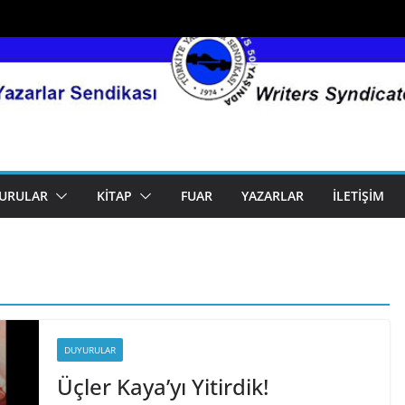
URULAR
KITAP
FUAR
YAZARLAR
İLETIŞIM
DUYURULAR
Üçler Kaya’yı Yitirdik!