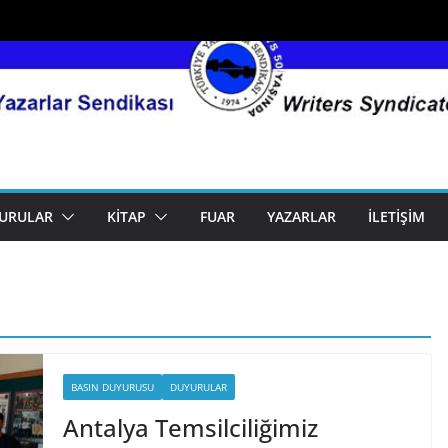
URULAR
KITAP
FUAR
YAZARLAR
İLETIŞIM
BASIN DUYURUSU
DUYURULAR
Antalya Temsilciliğimiz