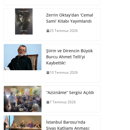
Zerrin Oktay’dan ‘Cemal
Sami’ Kitabı Yayımlandı
25 Temmuz 2026
Şiirin ve Direncin Büyük
Burcu Ahmet Telli’yi
Kaybettik!
10 Temmuz 2026
“Aziznâme” Sergisi Açıldı
7 Temmuz 2026
İstanbul Barosu’nda
Sivas Katliamı Anması: