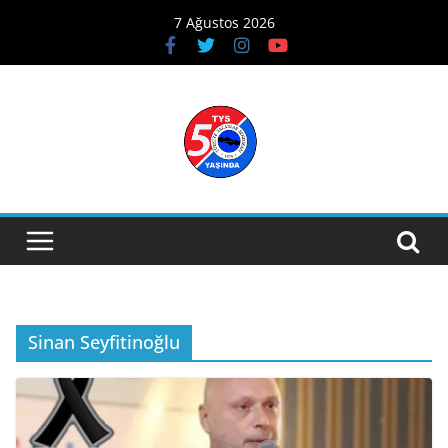
Skip
7 Ağustos 2026
to
content
Sinan Seyfitinoğlu