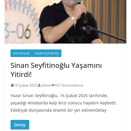
DUYURULAR
YAZAR DUYURUSU
Sinan Seyfitinoğlu Yaşamını
Yitirdi!
16 Şubat 2025
admin
937 Görüntüleme
Yazar Sinan Seyfitinoğlu, 16 Şubat 2025 tarihinde,
yaşadığı Antalya’da kalp krizi sonucu hayatını kaybetti.
Edebiyat dünyasında önemli bir yer edinenDetay
Detay