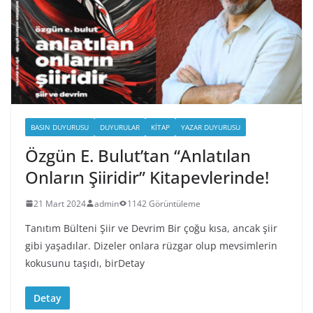
BASIN DUYURUSU
DUYURULAR
KITAP
YAZAR DUYURUSU
Özgün E. Bulut’tan “Anlatılan
Onların Şiiridir” Kitapevlerinde!
21 Mart 2024
admin
1142 Görüntüleme
Tanıtım Bülteni Şiir ve Devrim Bir çoğu kısa, ancak şiir
gibi yaşadılar. Dizeler onlara rüzgar olup mevsimlerin
kokusunu taşıdı, birDetay
Detay