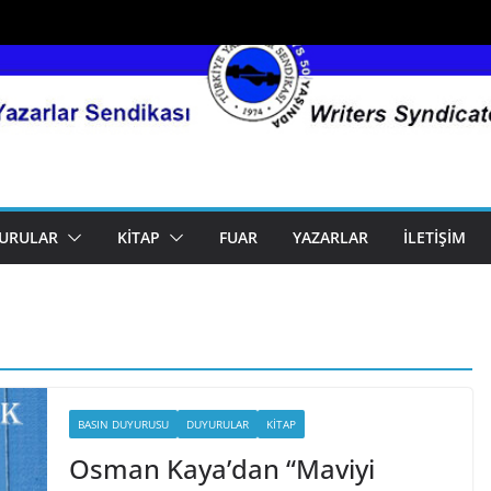
URULAR
KITAP
FUAR
YAZARLAR
İLETIŞIM
BASIN DUYURUSU
DUYURULAR
KITAP
Osman Kaya’dan “Maviyi