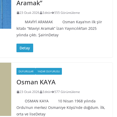
Aramak”
23 Ocak 2026
Editör
555 Görüntüleme
MAVİYİ ARAMAK Osman Kaya’nın ilk şiir
kitabı “Maviyi Aramak” İzan Yayıncılık’tan 2025
yılında çıktı. ŞairinDetay
Detay
DUYURULAR
YAZAR DUYURUSU
Osman KAYA
23 Ocak 2026
Editör
577 Görüntüleme
OSMAN KAYA 10 Nisan 1968 yılında
Ordu’nun merkez Osmaniye Köyü’nde doğdum. İlk,
orta ve liseDetay