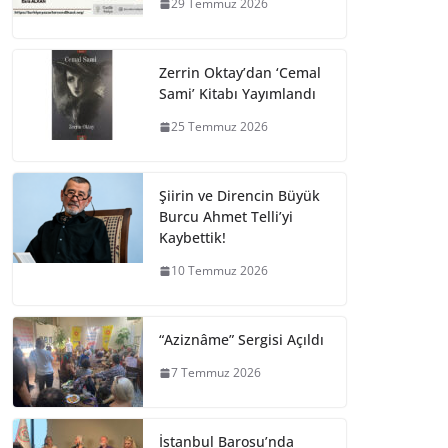
29 Temmuz 2026
Zerrin Oktay’dan ‘Cemal
Sami’ Kitabı Yayımlandı
25 Temmuz 2026
Şiirin ve Direncin Büyük
Burcu Ahmet Telli’yi
Kaybettik!
10 Temmuz 2026
“Aziznâme” Sergisi Açıldı
7 Temmuz 2026
İstanbul Barosu’nda