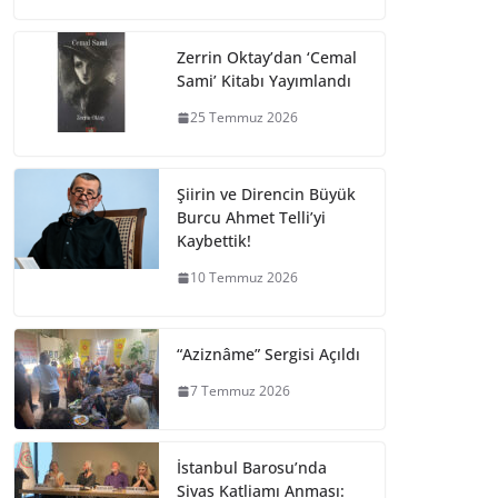
Zerrin Oktay’dan ‘Cemal
Sami’ Kitabı Yayımlandı
25 Temmuz 2026
Şiirin ve Direncin Büyük
Burcu Ahmet Telli’yi
Kaybettik!
10 Temmuz 2026
“Aziznâme” Sergisi Açıldı
7 Temmuz 2026
İstanbul Barosu’nda
Sivas Katliamı Anması: