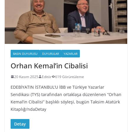
BASIN DUYURUSU
DUYURULAR
YAZARLAR
Orhan Kemal’in Cibalisi
20 Kasım 2025
Editör
619 Görüntüleme
EDEBİYATIN İSTANBUL’U İBB ve Türkiye Yazarlar
Sendikası (TYS) tarafından ortaklaşa düzenlenen “Orhan
Kemal’in Cibalisi” başlıklı söyleşi, bugün Taksim Atatürk
Kitaplığı’ndaDetay
Detay