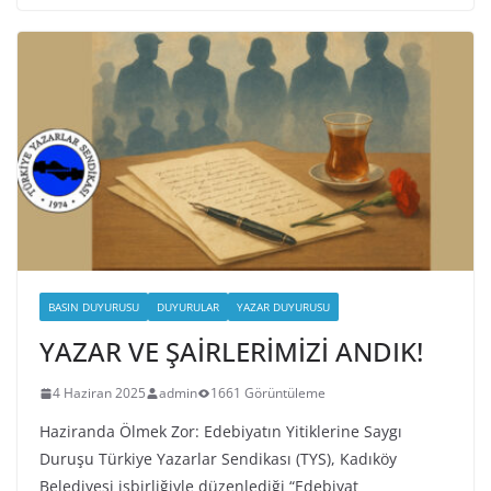
BASIN DUYURUSU
DUYURULAR
YAZAR DUYURUSU
YAZAR VE ŞAİRLERİMİZİ ANDIK!
4 Haziran 2025
admin
1661 Görüntüleme
Haziranda Ölmek Zor: Edebiyatın Yitiklerine Saygı
Duruşu Türkiye Yazarlar Sendikası (TYS), Kadıköy
Belediyesi işbirliğiyle düzenlediği “Edebiyat