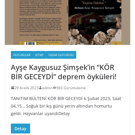
DUYURULAR
KITAP
YAZAR DUYURUSU
Ayşe Kaygusuz Şimşek’in “KÖR
BİR GECEYDİ” deprem öyküleri!
29 Aralık 2023
admin
983 Görüntüleme
TANITIM BÜLTENİ KÖR BİR GECEYDİ 6 Şubat 2023, Saat
04,15… Soğuk bir kış günü yerin altından homurtu
geldi. Hayvanlar uyandıDetay
Detay