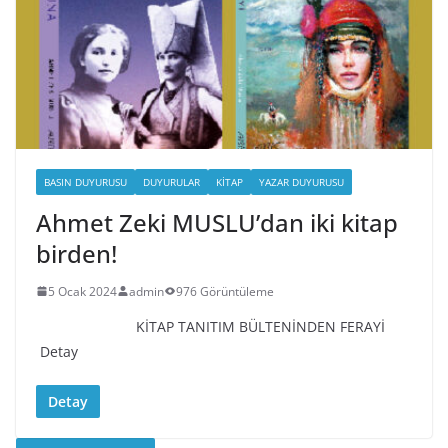
BASIN DUYURUSU
DUYURULAR
KITAP
YAZAR DUYURUSU
Ahmet Zeki MUSLU’dan iki kitap
birden!
5 Ocak 2024
admin
976 Görüntüleme
KİTAP TANITIM BÜLTENİNDEN FERAYİ
Detay
Detay