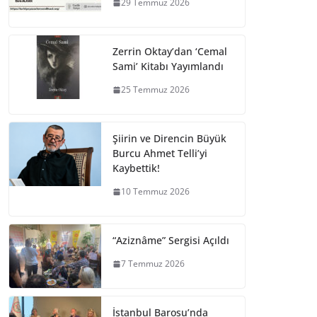
29 Temmuz 2026
Zerrin Oktay’dan ‘Cemal
Sami’ Kitabı Yayımlandı
25 Temmuz 2026
Şiirin ve Direncin Büyük
Burcu Ahmet Telli’yi
Kaybettik!
10 Temmuz 2026
“Aziznâme” Sergisi Açıldı
7 Temmuz 2026
İstanbul Barosu’nda