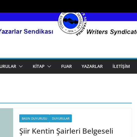
URULAR
KITAP
FUAR
YAZARLAR
İLETIŞIM
BASIN DUYURUSU
DUYURULAR
Şiir Kentin Şairleri Belgeseli