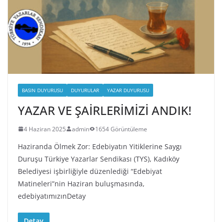
BASIN DUYURUSU
DUYURULAR
YAZAR DUYURUSU
YAZAR VE ŞAİRLERİMİZİ ANDIK!
4 Haziran 2025
admin
1654 Görüntüleme
Haziranda Ölmek Zor: Edebiyatın Yitiklerine Saygı
Duruşu Türkiye Yazarlar Sendikası (TYS), Kadıköy
Belediyesi işbirliğiyle düzenlediği “Edebiyat
Matineleri”nin Haziran buluşmasında,
edebiyatımızınDetay
Detay