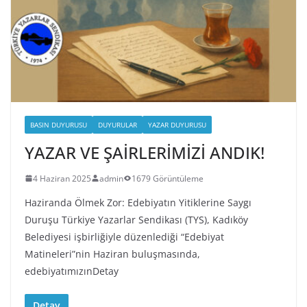
BASIN DUYURUSU
DUYURULAR
YAZAR DUYURUSU
YAZAR VE ŞAİRLERİMİZİ ANDIK!
4 Haziran 2025
admin
1679 Görüntüleme
Haziranda Ölmek Zor: Edebiyatın Yitiklerine Saygı
Duruşu Türkiye Yazarlar Sendikası (TYS), Kadıköy
Belediyesi işbirliğiyle düzenlediği “Edebiyat
Matineleri”nin Haziran buluşmasında,
edebiyatımızınDetay
Detay