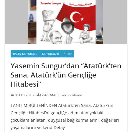
BASIN DUYURUSU
DUYURULAR
KITAP
Yasemin Sungur’dan “Atatürk’ten
Sana, Atatürk’ün Gençliğe
Hitabesi”
28 Ocak 2026
Editör
405 Görüntüleme
TANITIM BÜLTENİNDEN Atatürk’ten Sana, Atatürk’ün
Gençliğe Hitabesi’ni gençliğe adım atan yoldaki
çocuklara anlatan, duygusal bağ kurmalarını, değerleri
yaşamalarını ve kendiDetay