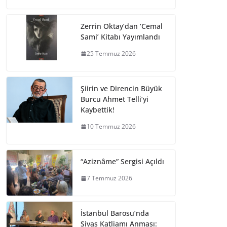
Zerrin Oktay’dan ‘Cemal
Sami’ Kitabı Yayımlandı
25 Temmuz 2026
Şiirin ve Direncin Büyük
Burcu Ahmet Telli’yi
Kaybettik!
10 Temmuz 2026
“Aziznâme” Sergisi Açıldı
7 Temmuz 2026
İstanbul Barosu’nda
Sivas Katliamı Anması: