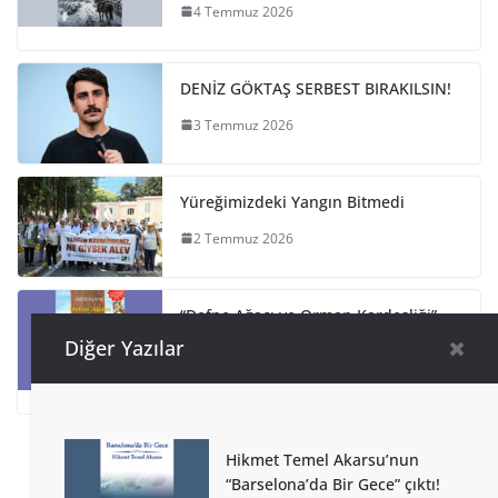
4 Temmuz 2026
DENİZ GÖKTAŞ SERBEST BIRAKILSIN!
3 Temmuz 2026
Yüreğimizdeki Yangın Bitmedi
2 Temmuz 2026
“Defne Ağacı ve Orman Kardeşliği”
13. Baskı
Diğer Yazılar
2 Temmuz 2026
Hikmet Temel Akarsu’nun
“Barselona’da Bir Gece” çıktı!