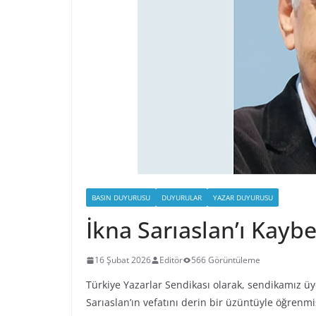
BASIN DUYURUSU
DUYURULAR
YAZAR DUYURUSU
İkna Sarıaslan’ı Kaybe
16 Şubat 2026
Editör
566 Görüntüleme
Türkiye Yazarlar Sendikası olarak, sendikamız üy
Sarıaslan’ın vefatını derin bir üzüntüyle öğrenm