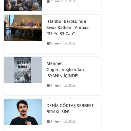
7 Temmuz 2026
İstanbul Barosu’nda
Sivas Katliamı Anması:
“33 Yıl 33 Can”
5 Temmuz 2026
Mehmet
Gügercinoğlu’ndan
İSYANIN İÇİNDE!
4 Temmuz 2026
DENİZ GÖKTAŞ SERBEST
BIRAKILSIN!
3 Temmuz 2026