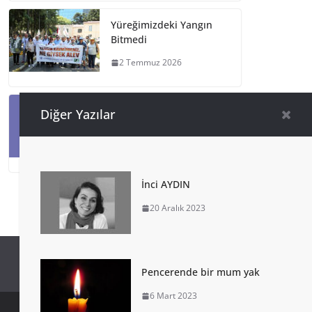
Yüreğimizdeki Yangın
Bitmedi
2 Temmuz 2026
“Defne Ağacı ve Orman
Diğer Yazılar
Kardeşliği” 13. Baskı
2 Temmuz 2026
İnci AYDIN
20 Aralık 2023
Pencerende bir mum yak
6 Mart 2023