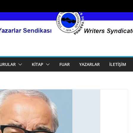
URULAR
KITAP
FUAR
YAZARLAR
İLETIŞIM