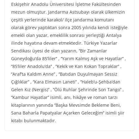
Eskişehir Anadolu Üniversitesi İşletme Fakültesinden
mezun olmuştur. Jandarma Astsubayı olarak ülkemizin
çeşitli yerlerinde karakol/ ilçe jandarma komutanı
olarak görev yaptıktan sonra 2005 yılında kendi isteğiyle
emekli olan yazar, emeklilik sonrası yerleştiği Antalya
ilinde hayatına devam etmektedir. Türkiye Yazarlar
Sendikası üyesi de olan yazarın, ‘’Bir Zamanlar
Güneydoğu’da 85’liler’’ , ‘’Yarım Kalmış Aşk ve Hayatlar’’ ,
‘’85’liler Anadolu’da’’ , ’’Kekik ve Kan Kokan Topraklar’’ ,
‘’Araf’ta Kaldım Anne’’ , ‘’Batıdan Duyulmayan Sessiz
Çığlıklar’’ , ‘’Kara Elmasın Laneti’’ , ‘’Haleb’u-Şehba’dan
Gelen Kız (Nergis)’’ , ‘’Ölü Ruhlar Şehrinde Son Tango’’ ,
‘’Kambur Hayatlar’’ isimli, anı, hikâye ve roman tarzı
kitaplarının yanında ‘’Başka Mevsimde Bekleme Beni,
Sana Baharla Papatyalar Açarken Geleceğim’’ isimli şiir
kitabı bulunmaktadır.