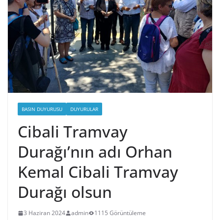
BASIN DUYURUSU
DUYURULAR
Cibali Tramvay
Durağı’nın adı Orhan
Kemal Cibali Tramvay
Durağı olsun
3 Haziran 2024
admin
1115 Görüntüleme