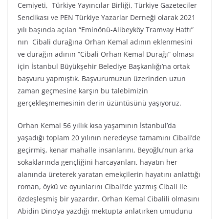
Cemiyeti, Türkiye Yayıncılar Birliği, Türkiye Gazeteciler
Sendikası ve PEN Türkiye Yazarlar Derneği olarak 2021
yılı başında açılan “Eminönü-Alibeyköy Tramvay Hattı”
nın Cibali durağına Orhan Kemal adının eklenmesini
ve durağın adının “Cibali Orhan Kemal Durağı” olması
için İstanbul Büyükşehir Belediye Başkanlığı’na ortak
başvuru yapmıştık. Başvurumuzun üzerinden uzun
zaman geçmesine karşın bu talebimizin
gerçekleşmemesinin derin üzüntüsünü yaşıyoruz.
Orhan Kemal 56 yıllık kısa yaşamının İstanbul’da
yaşadığı toplam 20 yılının neredeyse tamamını Cibali’de
geçirmiş, kenar mahalle insanlarını, Beyoğlu’nun arka
sokaklarında gençliğini harcayanları, hayatın her
alanında üreterek yaratan emekçilerin hayatını anlattığı
roman, öykü ve oyunlarını Cibali’de yazmış Cibali ile
özdeşleşmiş bir yazardır. Orhan Kemal Cibalili olmasını
Abidin Dino’ya yazdığı mektupta anlatırken umudunu