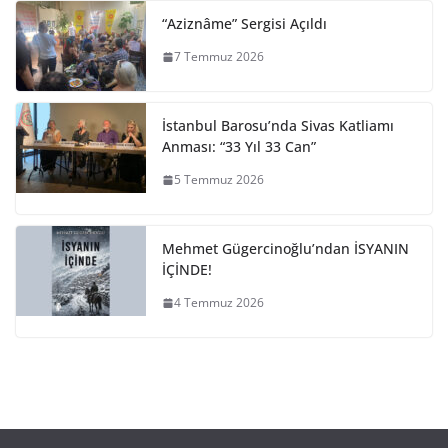
“Aziznâme” Sergisi Açıldı
7 Temmuz 2026
İstanbul Barosu’nda Sivas Katliamı
Anması: “33 Yıl 33 Can”
5 Temmuz 2026
Mehmet Gügercinoğlu’ndan İSYANIN
İÇİNDE!
4 Temmuz 2026