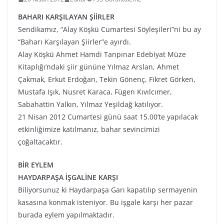
BAHARI KARŞILAYAN ŞİİRLER
Sendikamız, “Alay Köşkü Cumartesi Söyleşileri”ni bu ay
“Baharı Karşılayan Şiirler”e ayırdı.
Alay Köşkü Ahmet Hamdi Tanpınar Edebiyat Müze
Kitaplığı’ndaki şiir gününe Yılmaz Arslan, Ahmet
Çakmak, Erkut Erdoğan, Tekin Gönenç, Fikret Görken,
Mustafa Işık, Nusret Karaca, Fügen Kıvılcımer,
Sabahattin Yalkın, Yılmaz Yeşildağ katılıyor.
21 Nisan 2012 Cumartesi günü saat 15.00’te yapılacak
etkinliğimize katılmanız, bahar sevincimizi
çoğaltacaktır.
BİR EYLEM
HAYDARPAŞA İŞGALİNE KARŞI
Biliyorsunuz ki Haydarpaşa Garı kapatılıp sermayenin
kasasına konmak isteniyor. Bu işgale karşı her pazar
burada eylem yapılmaktadır.