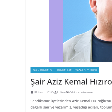
BASIN DUYURUSU
DUYURULAR
YAZAR DUYURUSU
Şair Aziz Kemal Hızır
30 Kasım 2025
Editör
654 Görüntüleme
Sendikamız üyelerinden Aziz Kemal Hızıroğlu’nu
değerli şair ve yazarımız, yaşadığı acıları, top