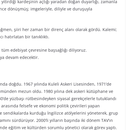
 yitirdiği kardeşinin açtığı yaradan doğan duyarlığı, zamanla
ince dönüşmüş; imgeleriyle, diliyle ve duruşuyla
ağmen, şiiri her zaman bir direnç alanı olarak gördü. Kalemi;
 hatırlatan bir tanıklıktı.
e tüm edebiyat çevresine başsağlığı diliyoruz.
aya devam edecektir.
’nda doğdu. 1967 yılında Kuleli Askeri Lisesinden, 1971’de
bölümünden mezun oldu. 1980 yılına dek askeri kütüphane ve
80’de yüzbaşı rütbesindeyken siyasal gerekçelerle tutuklandı
 arasında felsefe ve ekonomi politik çevirileri yapan
 ve sendikalarda kurduğu İngilizce atölyelerini yöneterek, grup
şamını sürdürüyor. 2000’li yılların başında iki dönem TAV’ın
’nde eğitim ve kültürden sorumlu yönetici olarak görev yaptı.