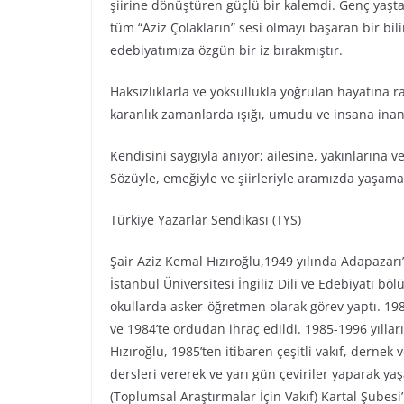
şiirine dönüştüren güçlü bir kalemdi. Genç yaşta
tüm “Aziz Çolakların” sesi olmayı başaran bir bil
edebiyatımıza özgün bir iz bırakmıştır.
Haksızlıklarla ve yoksullukla yoğrulan hayatına r
karanlık zamanlarda ışığı, umudu ve insana inancı
Kendisini saygıyla anıyor; ailesine, yakınlarına v
Sözüyle, emeğiyle ve şiirleriyle aramızda yaşam
Türkiye Yazarlar Sendikası (TYS)
Şair Aziz Kemal Hızıroğlu,1949 yılında Adapazarı
İstanbul Üniversitesi İngiliz Dili ve Edebiyatı 
okullarda asker-öğretmen olarak görev yaptı. 19
ve 1984’te ordudan ihraç edildi. 1985-1996 yılları
Hızıroğlu, 1985’ten itibaren çeşitli vakıf, dernek
dersleri vererek ve yarı gün çeviriler yaparak ya
(Toplumsal Araştırmalar İçin Vakıf) Kartal Şubesi