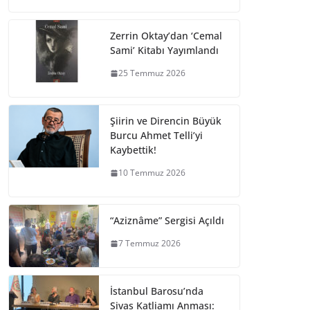
Zerrin Oktay’dan ‘Cemal
Sami’ Kitabı Yayımlandı
25 Temmuz 2026
Şiirin ve Direncin Büyük
Burcu Ahmet Telli’yi
Kaybettik!
10 Temmuz 2026
“Aziznâme” Sergisi Açıldı
7 Temmuz 2026
İstanbul Barosu’nda
Sivas Katliamı Anması: