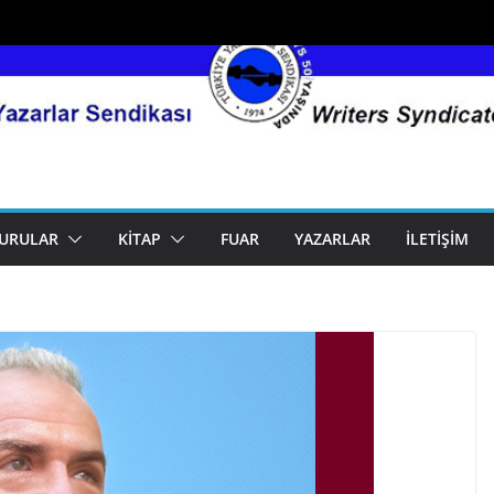
URULAR
KITAP
FUAR
YAZARLAR
İLETIŞIM