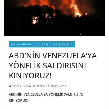
BASIN DUYURUSU
DUYURULAR
YAZAR DUYURUSU
ABD’NİN VENEZUELA’YA
YÖNELİK SALDIRISINI
KINIYORUZ!
4 Ocak 2026
Editör
474 Görüntüleme
ABD’NİN VENEZUELA’YA YÖNELİK SALDIRISINI
KINIYORUZ!